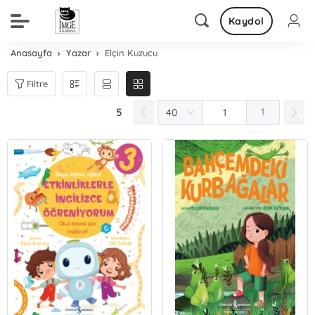
Kaydol
Anasayfa
Yazar
Elçin Kuzucu
Filtre
5
1