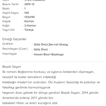
Basım Tarihi
:
2019-12
Baskı
:
1
Sayfa Sayısı
:
160
Boyut
:
125x195
Kapak
:
Karton
Kağıt
:
2.Hamur
Yayın Dili
:
Türkçe
Emeği Geçenler
Grafiker
:
Güliz Öncü;Şevval Ulusoy
Resimleyen (Çizer)
:
Güliz Öncü
Hazırlayan
:
Hasan Basri Başkaya
Başak Sayan
İlk romanı Bağlanma Korkusu; ve aylarca listelerden düşmeyen,
tesadüf ile kader temalarını irdelediği
Kelebeğin Kaderi'nin ardından, Ölü Kuşların Sessizliği ile psikoloji ve
felsefeyi gerilimle harmanlayarak
heyecan dozu yüksek bir dünya yaratan Başak Sayan, 2014 yılında
Amerika'da evlenip 2017 yılında ikiz
bebekleri Milan ve Ares'i kucağına aldı.