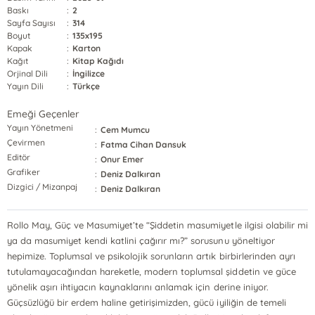
Baskı
:
2
Sayfa Sayısı
:
314
Boyut
:
135x195
Kapak
:
Karton
Kağıt
:
Kitap Kağıdı
Orjinal Dili
:
İngilizce
Yayın Dili
:
Türkçe
Emeği Geçenler
Yayın Yönetmeni
:
Cem Mumcu
Çevirmen
:
Fatma Cihan Dansuk
Editör
:
Onur Emer
Grafiker
:
Deniz Dalkıran
Dizgici / Mizanpaj
:
Deniz Dalkıran
Rollo May, Güç ve Masumiyet’te “Şiddetin masumiyetle ilgisi olabilir mi
ya da masumiyet kendi katlini çağırır mı?” sorusunu yöneltiyor
hepimize. Toplumsal ve psikolojik sorunların artık birbirlerinden ayrı
tutulamayacağından hareketle, modern toplumsal şiddetin ve güce
yönelik aşırı ihtiyacın kaynaklarını anlamak için derine iniyor.
Güçsüzlüğü bir erdem haline getirişimizden, gücü iyiliğin de temeli