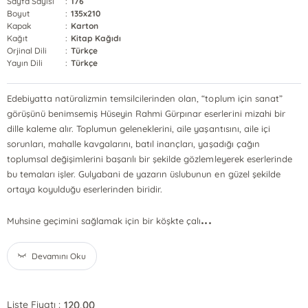
Sayfa Sayısı
:
176
Boyut
:
135x210
Kapak
:
Karton
Kağıt
:
Kitap Kağıdı
Orjinal Dili
:
Türkçe
Yayın Dili
:
Türkçe
Edebiyatta natüralizmin temsilcilerinden olan, “toplum için sanat”
görüşünü benimsemiş Hüseyin Rahmi Gürpınar eserlerini mizahi bir
dille kaleme alır. Toplumun geleneklerini, aile yaşantısını, aile içi
sorunları, mahalle kavgalarını, batıl inançları, yaşadığı çağın
toplumsal değişimlerini başarılı bir şekilde gözlemleyerek eserlerinde
bu temaları işler. Gulyabani de yazarın üslubunun en güzel şekilde
ortaya koyulduğu eserlerinden biridir.
...
Muhsine geçimini sağlamak için bir köşkte çalı
Devamını Oku
120,00
Liste Fiyatı :