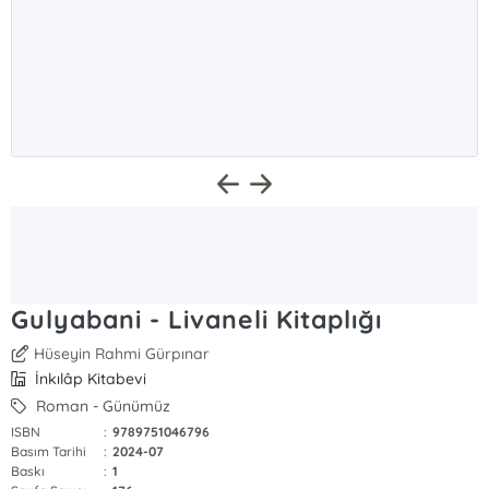
Gulyabani - Livaneli Kitaplığı
Hüseyin Rahmi Gürpınar
İnkılâp Kitabevi
Roman - Günümüz
ISBN
:
9789751046796
Basım Tarihi
:
2024-07
Baskı
:
1