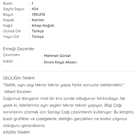
Baskı
:
1
Sayfa Sayısı
:
424
Boyut
:
135x210
Kapak
:
Karton
Kağıt
:
Kitap Kağıdı
Orjinal Dili
:
Türkçe
Yayın Dili
:
Türkçe
Emeği Geçenler
Çevirmen
:
Mehmet Gürsel
Editör
:
Elvan Kaya Aksarı
DELİLİĞİN TANIMI
“Delilik, aynı şeyi tekrar tekrar yapıp farklı sonuçlar beklemektir.”
-Albert Einstein
Çoğumuz dünyanın mali bir kriz içinde olduğunun farkındayız. Ne
yazık ki, liderlerimiz aynı şeyleri tekrar tekrar yapıyor, Bilgi Çağı
sorunlarını çözmek için Sanayi Çağı çözümlerini kullanıyor. Bu kitapta,
basit grafikler ve çizelgelerle, deliliğin gerçekten ne kadar çılgınca
olduğunu göreceksiniz.
KRİZİN TANIMI