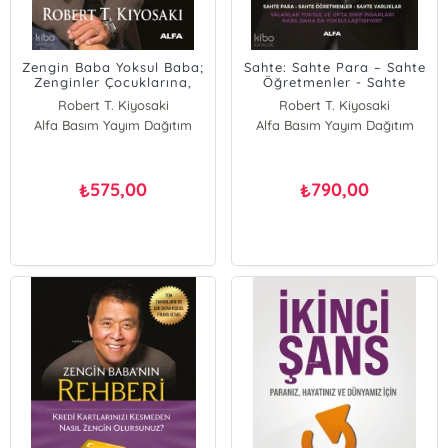
Zengin Baba Yoksul Baba;
Sahte: Sahte Para – Sahte
Zenginler Çocuklarına,
Öğretmenler - Sahte
Orta Sınıf ve Alt Sınıfın
Varlıklar ;Yalanlar Yoksul
Robert T. Kiyosaki
Robert T. Kiyosaki
Parayla İlgili Öğretmediği
ve Orta Sınıf İnsanları
Alfa Basım Yayım Dağıtım
Alfa Basım Yayım Dağıtım
Neyi Anlatıyor?
Nasıl Daha da
Yoksullaştırıyor?
575,00
790,00
₺
₺