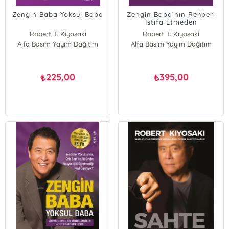
Zengin Baba Yoksul Baba
Zengin Baba’nın Rehberi
İstifa Etmeden
Önce;Milyon Dolarlık Bir
Robert T. Kiyosaki
Robert T. Kiyosaki
Şirket Kurmak İsteyen Her
Alfa Basım Yayım Dağıtım
Alfa Basım Yayım Dağıtım
Girişimcinin Alması
Gereken On Hayat Dersi
225,00
395,00
₺
₺