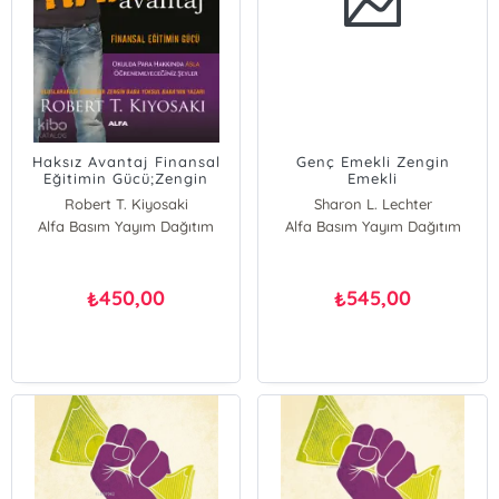
Haksız Avantaj Finansal
Genç Emekli Zengin
Eğitimin Gücü;Zengin
Emekli
Baba Yoksul Baba'nın
Robert T. Kiyosaki
Sharon L. Lechter
Yazarı
Alfa Basım Yayım Dağıtım
Alfa Basım Yayım Dağıtım
Robert T. Kiyosaki
450,00
545,00
₺
₺