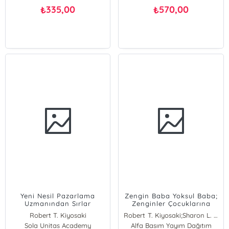
335,00
570,00
₺
₺
Yeni Nesil Pazarlama
Zengin Baba Yoksul Baba;
Uzmanından Sırlar
Zenginler Çocuklarına
Para Hakkında Neler
Robert T. Kiyosaki
Robert T. Kiyosaki;Sharon L. Lechter
Öğretir?
Sola Unitas Academy
Alfa Basım Yayım Dağıtım
Sharon L. Lechter