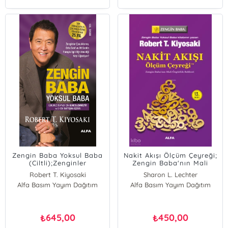
Zengin Baba Yoksul Baba
Nakit Akışı Ölçüm Çeyreği;
(Ciltli);Zenginler
Zengin Baba'nın Mali
Çocuklarına, Orta Sınıf ve
Özgürlük Rehberi
Robert T. Kiyosaki
Sharon L. Lechter
Alt Sınıfın Parayla İlgili
Alfa Basım Yayım Dağıtım
Alfa Basım Yayım Dağıtım
Robert T. Kiyosaki
Öğretmediği Neyi
Anlatıyor?
645,00
450,00
₺
₺