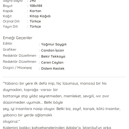
Sayfa Sayısı
:
240
Boyut
:
108x188
Kapak
:
Karton
Kağıt
:
Kitap Kağıdı
Orjinal Dili
:
Türkçe
Yayın Dili
:
Türkçe
Emeği Geçenler
Editör
:
Yağmur Saygılı
Grafiker
:
Candan İşcan
Redaktör Düzeltmen
:
Bekir Tekkaya
Redaktör Düzeltmen
:
Ceren Ceylan
Dizgici / Mizanpaj
:
Didem Kestek
"Yabancı bir yere ilk defa inip, hiç lüzumsuz, manasız bir his
duymadan, toprağa -varsa- bir
battaniye atıp yıldız seyretmeden, memleket, sevgili, ıvır zıvır
düşünmeden uyumak... Belki böyle
şey, iyi insanlara nasip oluyor. Belki biz, zayıf, karışık, kötü insanlar,
yabancı bir yerde ağlamaklı
oluyoruz."
Kalemini balıkçı kahvehanelerinden Adalar’a, İstanbul'un arka