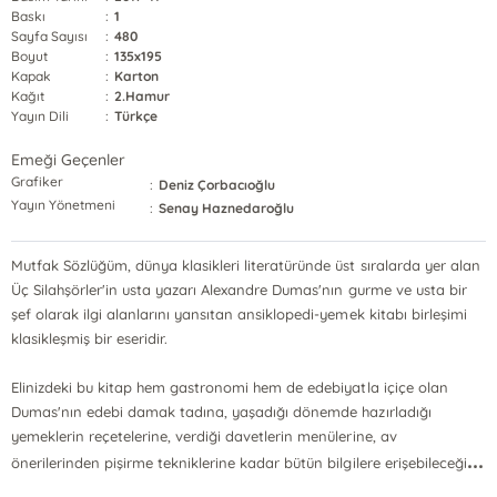
Baskı
:
1
Sayfa Sayısı
:
480
Boyut
:
135x195
Kapak
:
Karton
Kağıt
:
2.Hamur
Yayın Dili
:
Türkçe
Emeği Geçenler
Grafiker
:
Deniz Çorbacıoğlu
Yayın Yönetmeni
:
Senay Haznedaroğlu
Mutfak Sözlüğüm, dünya klasikleri literatüründe üst sıralarda yer alan
Üç Silahşörler'in usta yazarı Alexandre Dumas'nın gurme ve usta bir
şef olarak ilgi alanlarını yansıtan ansiklopedi-yemek kitabı birleşimi
klasikleşmiş bir eseridir.
Elinizdeki bu kitap hem gastronomi hem de edebiyatla içiçe olan
Dumas'nın edebi damak tadına, yaşadığı dönemde hazırladığı
yemeklerin reçetelerine, verdiği davetlerin menülerine, av
...
önerilerinden pişirme tekniklerine kadar bütün bilgilere erişebileceği