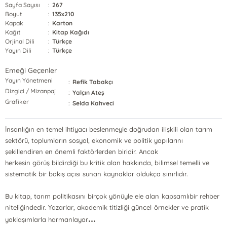
Sayfa Sayısı
:
267
Boyut
:
135x210
Kapak
:
Karton
Kağıt
:
Kitap Kağıdı
Orjinal Dili
:
Türkçe
Yayın Dili
:
Türkçe
Emeği Geçenler
Yayın Yönetmeni
:
Refik Tabakçı
Dizgici / Mizanpaj
:
Yalçın Ateş
Grafiker
:
Selda Kahveci
İnsanlığın en temel ihtiyacı beslenmeyle doğrudan ilişkili olan tarım
sektörü, toplumların sosyal, ekonomik ve politik yapılarını
şekillendiren en önemli faktörlerden biridir. Ancak
herkesin görüş bildirdiği bu kritik alan hakkında, bilimsel temelli ve
sistematik bir bakış açısı sunan kaynaklar oldukça sınırlıdır.
Bu kitap, tarım politikasını birçok yönüyle ele alan kapsamlıbir rehber
niteliğindedir. Yazarlar, akademik titizliği güncel örnekler ve pratik
...
yaklaşımlarla harmanlayar