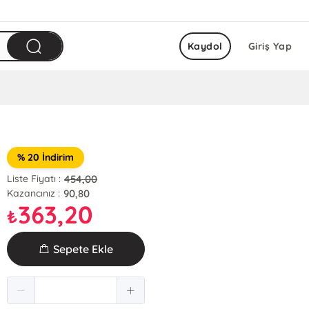
Kaydol
Giriş Yap
% 20 İndirim
454,00
Liste Fiyatı :
90,80
Kazancınız :
363,20
₺
Sepete Ekle