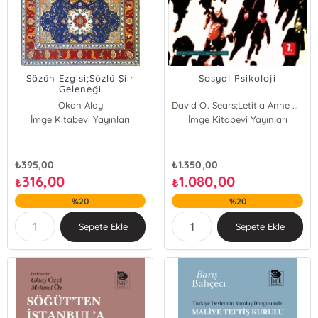
Sözün Ezgisi;Sözlü Şiir
Sosyal Psikoloji
Geleneği
Okan Alay
David O. Sears;Letitia Anne Peplau;Shelley E. Taylor
İmge Kitabevi Yayınları
İmge Kitabevi Yayınları
₺
395,00
₺
1.350,00
316,00
1.080,00
₺
₺
%20
%20
Sepete Ekle
Sepete Ekle