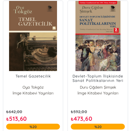
Temel Gazetecilik
Devlet-Toplum İlişkisinde
Sanat Politikalarının Yeri
- Türkiye Cumhuriyeti'nin
Oya Tokgöz
Duru Çiğdem Şimşek
Kuruluş Dönemi 1923-1950
İmge Kitabevi Yayınları
İmge Kitabevi Yayınları
₺
642,00
₺
592,00
513,60
473,60
₺
₺
%20
%20