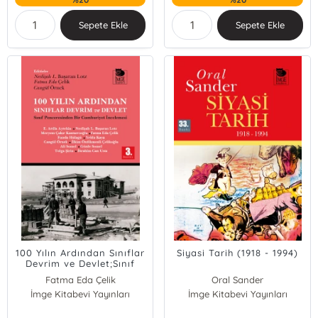
Sepete Ekle
Sepete Ekle
100 Yılın Ardından Sınıflar
Siyasi Tarih (1918 - 1994)
Devrim ve Devlet;Sınıf
Penceresinden Bir
Fatma Eda Çelik
Oral Sander
Cumhuriyet İncelemesi
İmge Kitabevi Yayınları
Cangül Örnek
İmge Kitabevi Yayınları
E. Attila Aytekin