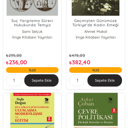
Suç Yargılama Süreci
Geçmişten Günümüze
Hukukunda Temyiz
Türkiye'de Kadın Emeği
Denetimi ve Sınırları
Sami Selçuk
Ahmet Makal
İmge Kitabevi Yayınları
İmge Kitabevi Yayınları
Mine Göğüş Tan
Belkıs Kümbetoğlu
Gülay Toksöz
Kolektif
₺
295,00
₺
478,00
Nermin Abadan Unat
236,00
382,40
₺
₺
Yıldız Ecevit
%20
%20
Özlem Şahin
İpek İlkkaracan
Sepete Ekle
Sepete Ekle
Aylin Akpınar
İnci User
Yalçın Özdemir
Şemsa Özar
Ferhunde Özbay
Gülay Aslantepe
Gülay Günlük Şenesen