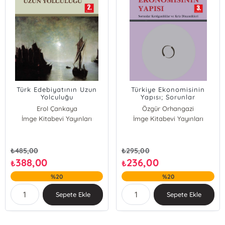
Türk Edebiyatının Uzun
Türkiye Ekonomisinin
Yolculuğu
Yapısı; Sorunlar
Kırılganlıklar ve Kriz
Erol Çankaya
Özgür Orhangazi
Dinamikleri
İmge Kitabevi Yayınları
İmge Kitabevi Yayınları
₺
485,00
₺
295,00
388,00
236,00
₺
₺
%20
%20
Sepete Ekle
Sepete Ekle