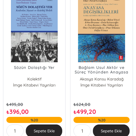
Sözün Dolaştığı Yer
Bağlam Usul Aktör ve
Süreç Yönünden Anayasa
Değişiklikleri
Kolektif
Akasya Kansu Karadağ
Karşılaştırmalı Bir
İmge Kitabevi Yayınları
İmge Kitabevi Yayınları
Bülent Yücel
İnceleme
Erkan Duymaz
Ersin Kalaycıoğlu
Ali Ersoy Kontacı
₺
495,00
₺
624,00
İlker Gökhan Şen
396,00
499,20
₺
₺
Ömer Faruk Gençkaya
%20
%20
Pınar Dikmen
Zülfiye Yılmaz
Sepete Ekle
Sepete Ekle