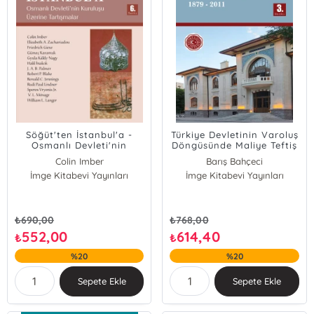
Söğüt'ten İstanbul'a -
Türkiye Devletinin Varoluş
Osmanlı Devleti'nin
Döngüsünde Maliye Teftiş
Kuruluşu Üzerine
Kurulu 1879 - 2011
Colin Imber
Barış Bahçeci
Tartışmalar
Elizabeth A. Zachariadou
İmge Kitabevi Yayınları
İmge Kitabevi Yayınları
Halil İnalcık
Ronald C. Jennings
Rudi Paul Lindner
₺
690,00
₺
768,00
Friedrich Giese
552,00
614,40
₺
₺
Gümeç Karamuk
%20
%20
Gyula Káldy-Nagy
J. A. B. Palmer
Sepete Ekle
Sepete Ekle
Robert P. Blake
Speros Vryonis Jr.