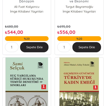
Dönüşüm
ve Ekonomi
Ali Fuat Kalyoncu
Turgut Bayramoğlu
İmge Kitabevi Yayınları
İmge Kitabevi Yayınları
₺
680,00
₺
695,00
544,00
556,00
₺
₺
%20
%20
Sepete Ekle
Sepete Ekle