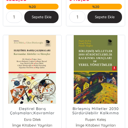
%20
%20
Sepete Ekle
Sepete Ekle
Eleştirel Barış
Birleşmiş Milletler 2030
Çalışmaları;Kavramlar
Sürdürülebilir Kalkınma
Aktörler ve Süreçler
Amaçları ve Yerel
Esra Dilek
Ruşen Keleş
Yönetimler
İmge Kitabevi Yayınları
Cihan Dizdaroğlu
İmge Kitabevi Yayınları
Yusuf Erbay