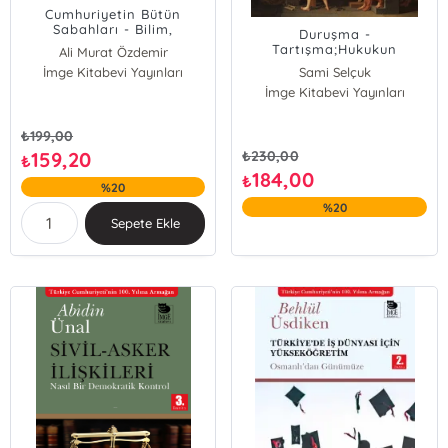
Cumhuriyetin Bütün
Sabahları - Bilim,
Duruşma -
Emperyalizm ve Türkiye
Tartışma;Hukukun
Ali Murat Özdemir
Üzerine Söyleşi
Gözünde "Kesinlikle
İmge Kitabevi Yayınları
Sami Selçuk
Geçersiz Duruşma"lar ve
İmge Kitabevi Yayınları
Bu Duruşmaların
İnsanlarımıza Yaşattığı
Çileler
₺
199,00
159,20
₺
230,00
₺
184,00
₺
%20
%20
Sepete Ekle