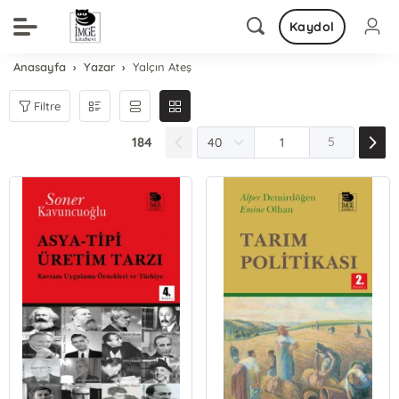
Kaydol
Anasayfa
Yazar
Yalçın Ateş
Filtre
184
5