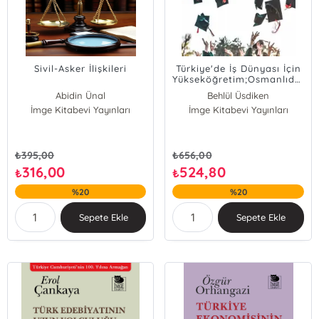
Sivil-Asker İlişkileri
Türkiye'de İş Dünyası İçin
Yükseköğretim;Osmanlıdan
Günümüze
Abidin Ünal
Behlül Üsdiken
İmge Kitabevi Yayınları
İmge Kitabevi Yayınları
₺
395,00
₺
656,00
316,00
524,80
₺
₺
%20
%20
Sepete Ekle
Sepete Ekle