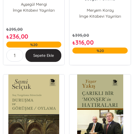
Ayşegül Mengi
İmge Kitabevi Yayınları
Ruşen Keleş
Meryem Koray
İmge Kitabevi Yayınları
₺
295,00
236,00
₺
395,00
₺
316,00
₺
%20
%20
Sepete Ekle