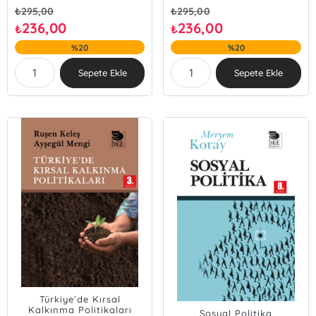
₺
295,00
₺
295,00
236,00
236,00
₺
₺
%20
%20
Sepete Ekle
Sepete Ekle
Türkiye’de Kırsal
Kalkınma Politikaları
Sosyal Politika