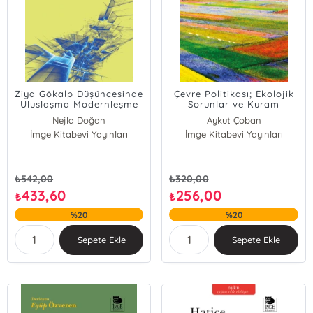
Ziya Gökalp Düşüncesinde
Çevre Politikası; Ekolojik
Uluslaşma Modernleşme
Sorunlar ve Kuram
ve Eğitim
Nejla Doğan
Aykut Çoban
İmge Kitabevi Yayınları
İmge Kitabevi Yayınları
₺
542,00
₺
320,00
433,60
256,00
₺
₺
%20
%20
Sepete Ekle
Sepete Ekle