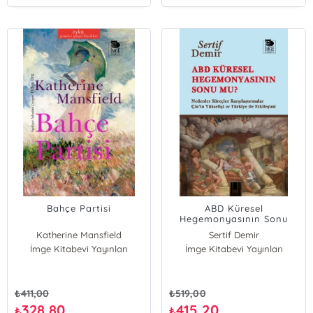
Bahçe Partisi
ABD Küresel
Hegemonyasının Sonu
Mu?
Katherine Mansfield
Sertif Demir
İmge Kitabevi Yayınları
İmge Kitabevi Yayınları
₺
411,00
₺
519,00
328,80
415,20
₺
₺