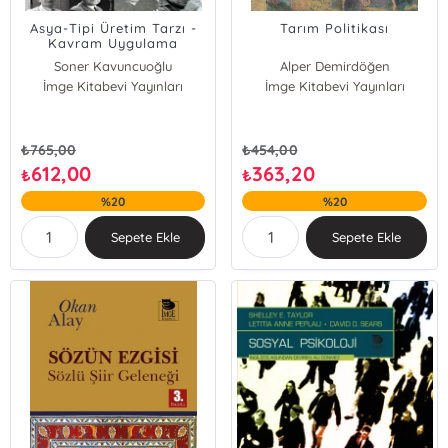
Asya-Tipi Üretim Tarzı -
Tarım Politikası
Kavram Uygulama
Örnekleri ve Türkiye
Soner Kavuncuoğlu
Alper Demirdöğen
İmge Kitabevi Yayınları
İmge Kitabevi Yayınları
Emine Olhan
₺
765,00
₺
454,00
612,00
363,20
₺
₺
%20
%20
Sepete Ekle
Sepete Ekle