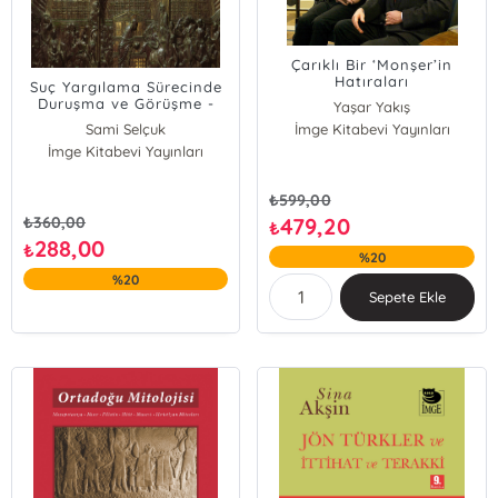
Çarıklı Bir ‘Monşer’in
Hatıraları
Suç Yargılama Sürecinde
Duruşma ve Görüşme -
Yaşar Yakış
Oylama
Sami Selçuk
İmge Kitabevi Yayınları
İmge Kitabevi Yayınları
₺
599,00
₺
360,00
479,20
₺
288,00
₺
%20
%20
Sepete Ekle