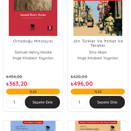
Ortadoğu Mitolojisi
Jön Türkler Ve İttihat Ve
Terakki
Samuel Henry Hooke
Sina Akşin
İmge Kitabevi Yayınları
İmge Kitabevi Yayınları
₺
454,00
₺
620,00
363,20
496,00
₺
₺
%20
%20
Sepete Ekle
Sepete Ekle