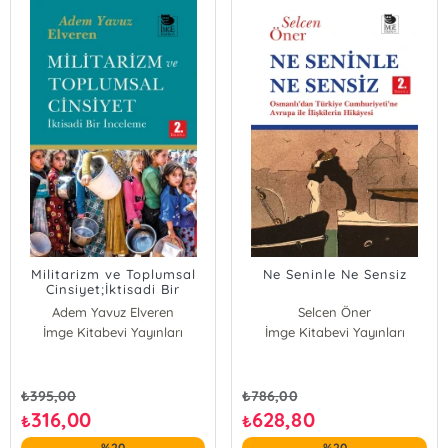
Victor Louis Ménage
William L. Langer
Militarizm ve Toplumsal
Ne Seninle Ne Sensiz
Cinsiyet;İktisadi Bir
İnceleme
Adem Yavuz Elveren
Selcen Öner
İmge Kitabevi Yayınları
İmge Kitabevi Yayınları
₺
395,00
₺
786,00
316,00
628,80
₺
₺
%20
%20