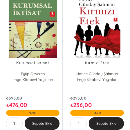
Kurumsal İktisat
Kırmızı Etek
Eyüp Özveren
Hatice Günday Şahman
İmge Kitabevi Yayınları
İmge Kitabevi Yayınları
₺
595,00
₺
295,00
476,00
236,00
₺
₺
%20
%20
Sepete Ekle
Sepete Ekle