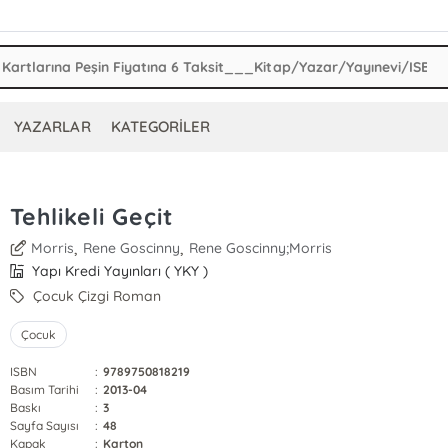
YAZARLAR
KATEGORİLER
Tehlikeli Geçit
,
,
Morris
Rene Goscinny
Rene Goscinny;Morris
Yapı Kredi Yayınları ( YKY )
Çocuk Çizgi Roman
Çocuk
ISBN
:
9789750818219
Basım Tarihi
:
2013-04
Baskı
:
3
Sayfa Sayısı
:
48
Kapak
:
Karton