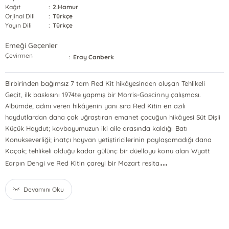
Kağıt
:
2.Hamur
Orjinal Dili
:
Türkçe
Yayın Dili
:
Türkçe
Emeği Geçenler
Çevirmen
:
Eray Canberk
Birbirinden bağımsız 7 tam Red Kit hikâyesinden oluşan Tehlikeli
Geçit, ilk baskısını 1974te yapmış bir Morris-Goscinny çalışması.
Albümde, adını veren hikâyenin yanı sıra Red Kitin en azılı
haydutlardan daha çok uğraştıran emanet çocuğun hikâyesi Süt Dişli
Küçük Haydut; kovboyumuzun iki aile arasında kaldığı Batı
Konukseverliği; inatçı hayvan yetiştiricilerinin paylaşamadığı dana
Kaçak; tehlikeli olduğu kadar gülünç bir düelloyu konu alan Wyatt
...
Earpın Dengi ve Red Kitin çareyi bir Mozart resita
Devamını Oku