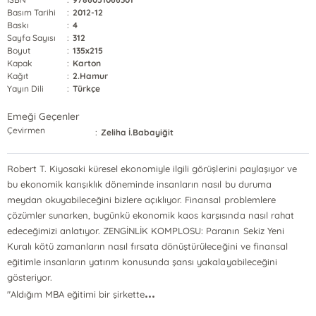
Basım Tarihi
:
2012-12
Baskı
:
4
Sayfa Sayısı
:
312
Boyut
:
135x215
Kapak
:
Karton
Kağıt
:
2.Hamur
Yayın Dili
:
Türkçe
Emeği Geçenler
Çevirmen
:
Zeliha İ.Babayiğit
Robert T. Kiyosaki küresel ekonomiyle ilgili görüşlerini paylaşıyor ve
bu ekonomik karışıklık döneminde insanların nasıl bu duruma
meydan okuyabileceğini bizlere açıklıyor. Finansal problemlere
çözümler sunarken, bugünkü ekonomik kaos karşısında nasıl rahat
edeceğimizi anlatıyor. ZENGİNLİK KOMPLOSU: Paranın Sekiz Yeni
Kuralı kötü zamanların nasıl fırsata dönüştürüleceğini ve finansal
eğitimle insanların yatırım konusunda şansı yakalayabileceğini
gösteriyor.
...
"Aldığım MBA eğitimi bir şirkette