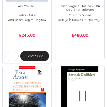
Acı Yoruldu
Hasanoğlan Hatırası; Bir
Köy Enstitülünün
Kaleminden ve
Serhan Asker
Mustafa Güneri
Objektifinden (1941 -
Alfa Basım Yayım Dağıtım
Türkiye İş Bankası Kültür Yayınları
1951)
245,00
480,00
₺
₺
Sepete Ekle