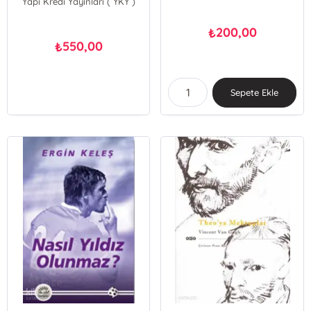
Yapı Kredi Yayınları ( YKY )
200,00
₺
550,00
₺
Sepete Ekle