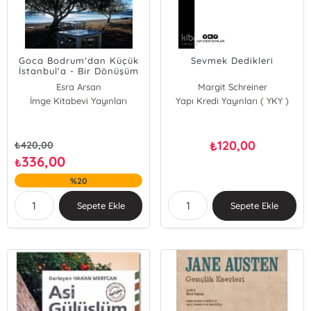
Goca Bodrum'dan Küçük
Sevmek Dedikleri
İstanbul'a - Bir Dönüşüm
Hikayesi
Esra Arsan
Margit Schreiner
İmge Kitabevi Yayınları
Yapı Kredi Yayınları ( YKY )
120,00
₺
₺
420,00
336,00
₺
%20
Sepete Ekle
Sepete Ekle