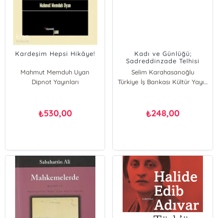
Kardeşim Hepsi Hikâye!
Kadı ve Günlüğü;
Sadreddinzade Telhisi
Mustafa Efendi Günlüğü
Mahmut Memduh Uyan
Selim Karahasanoğlu
Dipnot Yayınları
Türkiye İş Bankası Kültür Yayınları
530,00
248,00
₺
₺