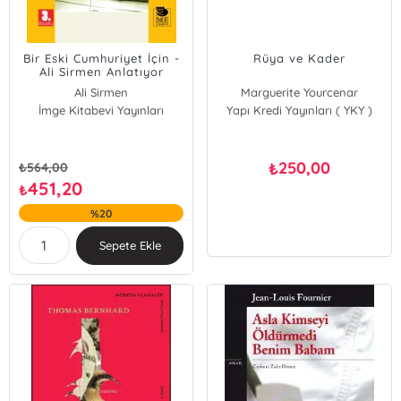
Bir Eski Cumhuriyet İçin -
Rüya ve Kader
Ali Sirmen Anlatıyor
Ali Sirmen
Marguerite Yourcenar
İmge Kitabevi Yayınları
Ümit Aslanbay
Yapı Kredi Yayınları ( YKY )
250,00
₺
₺
564,00
451,20
₺
%20
Sepete Ekle