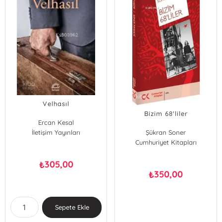
Velhasıl
Bizim 68'liler
Ercan Kesal
İletişim Yayınları
Şükran Soner
Cumhuriyet Kitapları
305,00
₺
350,00
₺
Sepete Ekle