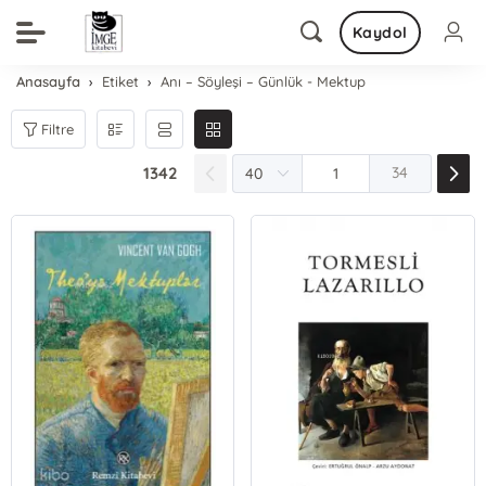
Kaydol
Anasayfa
Etiket
Anı – Söyleşi – Günlük - Mektup
Filtre
1342
34