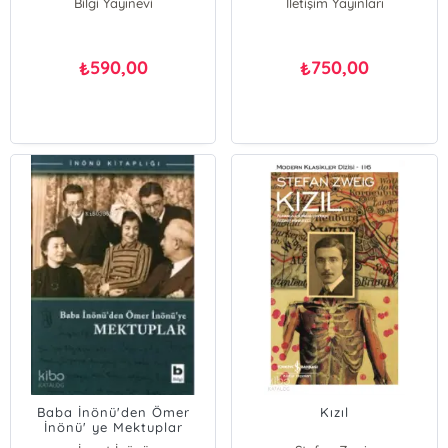
Bilgi Yayınevi
İletişim Yayınları
590,00
750,00
₺
₺
Baba İnönü'den Ömer
Kızıl
İnönü' ye Mektuplar