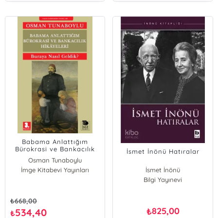
Babama Anlattığım
Bürokrasi ve Bankacılık
İsmet İnönü Hatıralar
Hikâyeleri
Osman Tunaboylu
İmge Kitabevi Yayınları
İsmet İnönü
Bilgi Yayınevi
₺
668,00
825,00
₺
534,40
₺