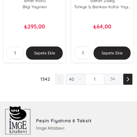
İsmet İnönü
Stefan Zweig
Bilgi Yayınevi
Türkiye İş Bankası Kültür Yayınları
295,00
64,00
₺
₺
Sepete Ekle
Sepete Ekle
1342
34
Peşin Fiyatına 6 Taksit
İmge Kitabevi