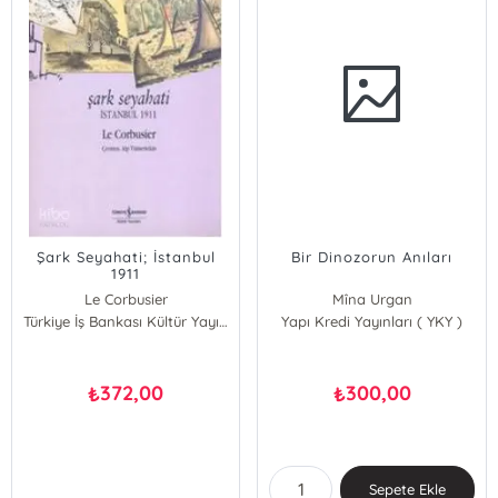
Şark Seyahati; İstanbul
Bir Dinozorun Anıları
1911
Le Corbusier
Mîna Urgan
Türkiye İş Bankası Kültür Yayınları
Yapı Kredi Yayınları ( YKY )
372,00
300,00
₺
₺
Sepete Ekle