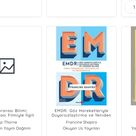
ararası Bilimi;
EMDR: Göz Hareketleriyle
ası Filmiyle İlgili
Duyarsızlaştırma ve Yeniden
tiğiniz Her Şey
İşleme; Temel Prensipler,
ip Thorne
Francine Shapiro
Protokoller ve Prosedürler
ım Yayım Dağıtım
Okuyan Us Yayınları
Ya