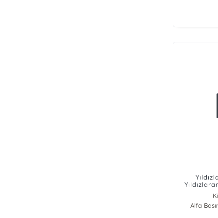
Yıldızl
Yıldızlarar
Merak Et
K
Alfa Bas