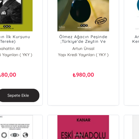
nın İlk Kurşunu
Ölmez Ağacın Peşinde
A
(Tereke)
;Türkiye'de Zeytin Ve
Ke
Zeytinyağı
S
ahattin Ali
Artun Ünsal
Vüc
 Yayınları ( YKY )
Yapı Kredi Yayınları ( YKY )
80,00
980,00
₺
₺
Sepete Ekle