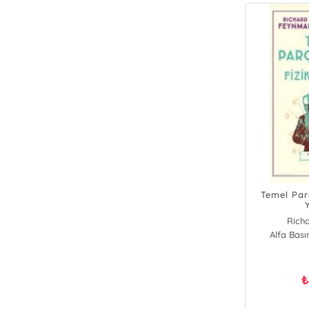
Temel Par
Rich
Alfa Bas
Stev