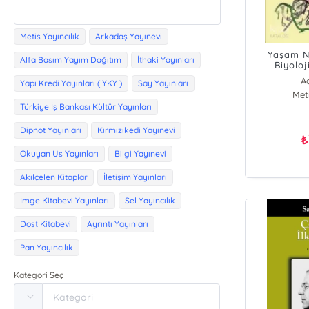
Metis Yayıncılık
Arkadaş Yayınevi
Yaşam N
Alfa Basım Yayım Dağıtım
İthaki Yayınları
Biyolo
A
Yapı Kredi Yayınları ( YKY )
Say Yayınları
Meti
Türkiye İş Bankası Kültür Yayınları
Dipnot Yayınları
Kırmızıkedi Yayınevi
₺
Okuyan Us Yayınları
Bilgi Yayınevi
Akılçelen Kitaplar
İletişim Yayınları
İmge Kitabevi Yayınları
Sel Yayıncılık
Dost Kitabevi
Ayrıntı Yayınları
Pan Yayıncılık
Kategori Seç