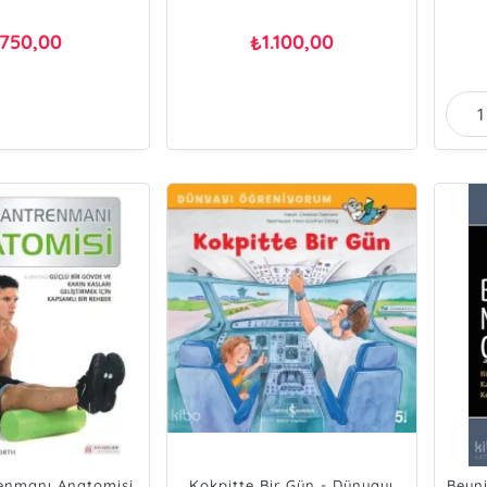
750,00
1.100,00
₺
enmanı Anatomisi
Kokpitte Bir Gün - Dünyayı
Beyni