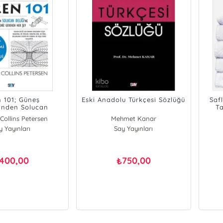
n 101; Güneş
Eski Anadolu Türkçesi Sözlüğü
Safl
'nden Solucan
Ta
e Evren Hakkında
Collins Petersen
Mehmet Kanar
Gereken Her Şey
y Yayınları
Say Yayınları
400,00
750,00
₺