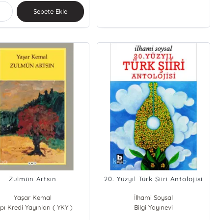
Sepete Ekle
Zulmün Artsın
20. Yüzyıl Türk Şiiri Antolojisi
Yaşar Kemal
İlhami Soysal
pı Kredi Yayınları ( YKY )
Bilgi Yayınevi