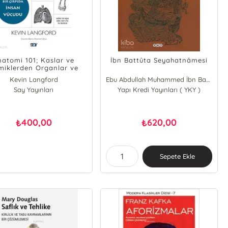
natomi 101; Kaslar ve
İbn Battûta Seyahatnâmesi
miklerden Organlar ve
istemlere kadar İnsan
Kevin Langford
Ebu Abdullah Muhammed İbn Battuta Tanci
udu Hakkında Bilmeniz
Say Yayınları
Yapı Kredi Yayınları ( YKY )
Gereken Her Şey
400,00
620,00
₺
₺
Sepete Ekle