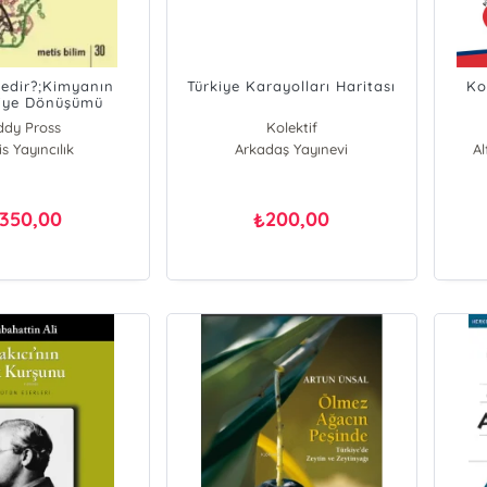
edir?;Kimyanın
Türkiye Karayolları Haritası
Ko
jiye Dönüşümü
ddy Pross
Kolektif
s Yayıncılık
Arkadaş Yayınevi
A
350,00
200,00
₺