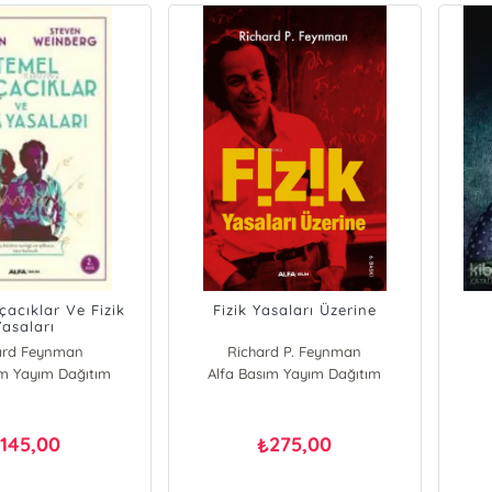
çacıklar Ve Fizik
Fizik Yasaları Üzerine
Yasaları
ard Feynman
Richard P. Feynman
ım Yayım Dağıtım
en Weinberg
Alfa Basım Yayım Dağıtım
145,00
275,00
₺
₺