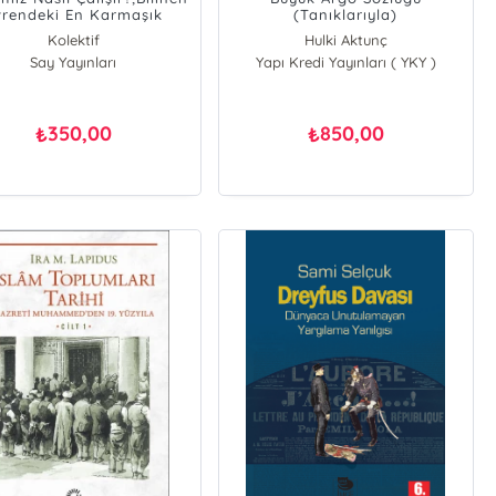
vrendeki En Karmaşık
(Tanıklarıyla)
ismin İçinde Kısa Bir
Kolektif
Hulki Aktunç
Yolculuk
Say Yayınları
Yapı Kredi Yayınları ( YKY )
350,00
850,00
₺
₺