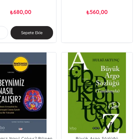
680,00
560,00
₺
₺
Sepete Ekle
miz Nasıl Çalışır?;Bilinen
Büyük Argo Sözlüğü