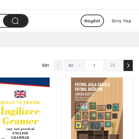
Kaydol
Giriş Yap
981
25