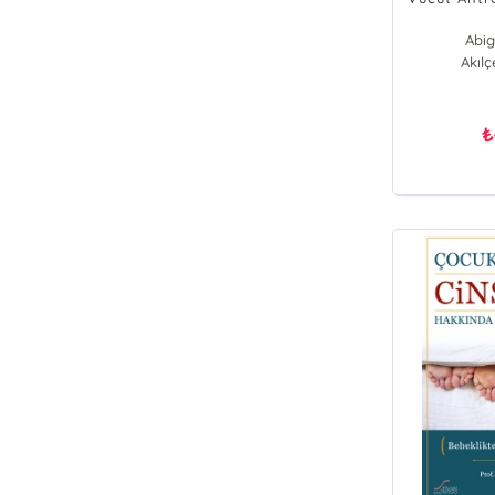
Abig
Akılç
₺