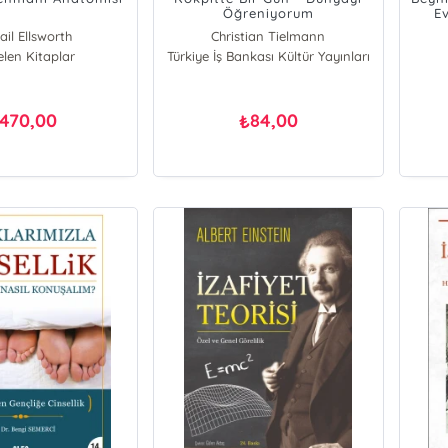
Öğreniyorum
E
C
ail Ellsworth
Christian Tielmann
elen Kitaplar
Türkiye İş Bankası Kültür Yayınları
470,00
84,00
₺