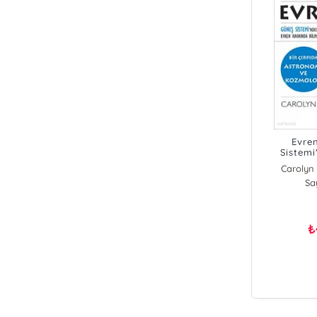
Evre
Sistemi
Deliği'n
Carolyn 
Bilmeniz 
Sa
₺