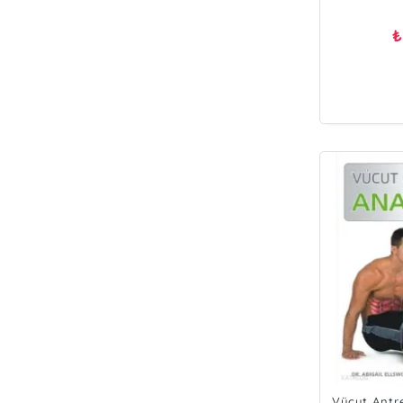
₺
Vücut Antr