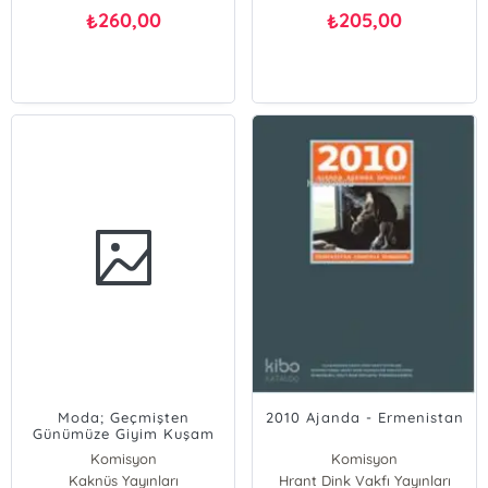
260,00
205,00
₺
₺
Moda; Geçmişten
2010 Ajanda - Ermenistan
Günümüze Giyim Kuşam
ve Stil Rehberi
Komisyon
Komisyon
Kaknüs Yayınları
Hrant Dink Vakfı Yayınları