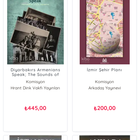
Diyarbakırs Armenians
İzmir Şehir Planı
Speak; The Sounds of
Silence II
Komisyon
Komisyon
Hrant Dink Vakfı Yayınları
Arkadaş Yayınevi
445,00
200,00
₺
₺