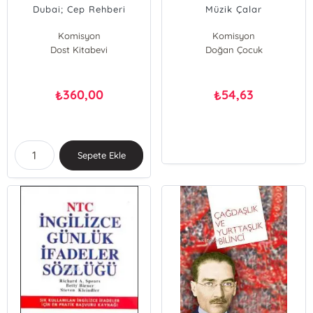
Dubai; Cep Rehberi
Müzik Çalar
Komisyon
Komisyon
Dost Kitabevi
Doğan Çocuk
360,00
54,63
₺
₺
Sepete Ekle