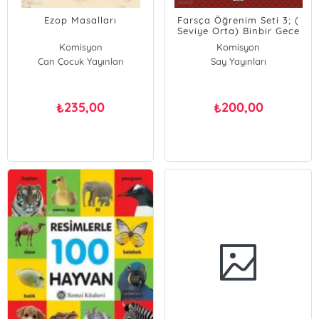
Ezop Masalları
Farsça Öğrenim Seti 3; (
Seviye Orta) Binbir Gece
Masalları / Tüccar ile İfrit
Komisyon
Komisyon
Hikâyesi
Can Çocuk Yayınları
Say Yayınları
235,00
200,00
₺
₺