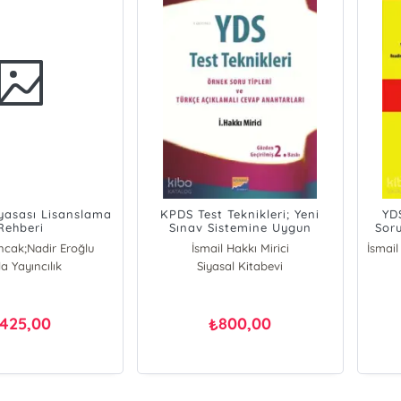
yasası Lisanslama
KPDS Test Teknikleri; Yeni
YD
Rehberi
Sınav Sistemine Uygun
Soru
cak;Nadir Eroğlu
İsmail Hakkı Mirici
a Yayıncılık
dir Eroğlu
Siyasal Kitabevi
hem Sancak
425,00
800,00
₺