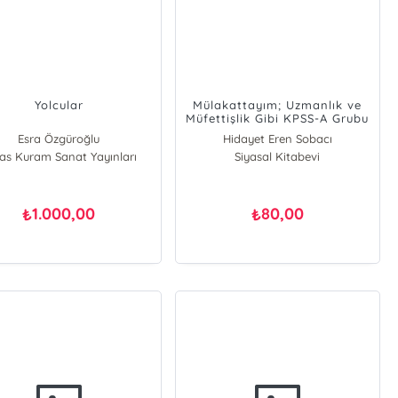
Yolcular
Mülakattayım; Uzmanlık ve
Müfettişlik Gibi KPSS-A Grubu
Mesleklerinin Mülakatlarına
Esra Özgüroğlu
Hidayet Eren Sobacı
Yönelik
as Kuram Sanat Yayınları
Siyasal Kitabevi
1.000,00
80,00
₺
₺