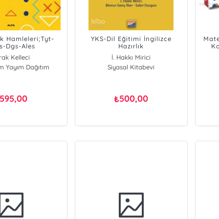
 Hamleleri;Tyt-
YKS-Dil Eğitimi İngilizce
Mate
s-Dgs-Ales
Hazırlık
Ka
rak Kelleci
İ. Hakkı Mirici
ım Yayım Dağıtım
Siyasal Kitabevi
595,00
500,00
₺