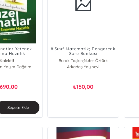
anatlar Yetenek
8.Sınıf Matematik; Rengarenk
ına Hazırlık
Soru Bankası
Kolektif
Burak Taşkın;Nufer Öztürk
ım Yayım Dağıtım
Arkadaş Yayınevi
Nufer Öztürk
Burak Taşkın
690,00
150,00
₺
Sepete Ekle