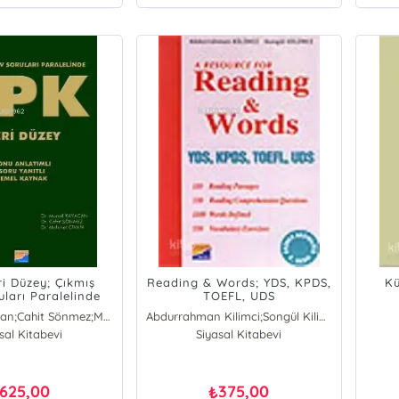
ri Düzey; Çıkmış
Reading & Words; YDS, KPDS,
Kü
uları Paralelinde
TOEFL, UDS
Murad Kayacan;Cahit Sönmez;Mehmet Civan
Abdurrahman Kilimci;Songül Kilimci
sal Kitabevi
hmet Civan
Abdurrahman Kilimci
Siyasal Kitabevi
ad Kayacan
Songül Kilimci
hit Sönmez
625,00
375,00
₺