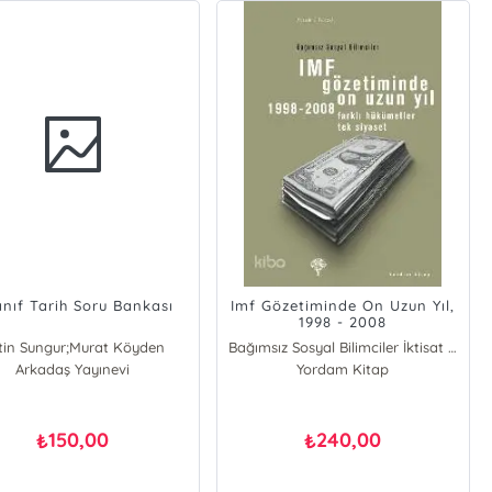
Sınıf Tarih Soru Bankası
Imf Gözetiminde On Uzun Yıl,
1998 - 2008
tin Sungur;Murat Köyden
Bağımsız Sosyal Bilimciler İktisat Grubu
Arkadaş Yayınevi
Çetin Sungur
Yordam Kitap
Murat Köyden
150,00
240,00
₺
₺