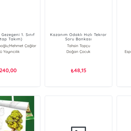
Gezegeni 1. Sınıf
Kazanım Odaklı Hızlı Tekrar
itap Takım)
Soru Bankası
ıoğlu;Mehmet Çağlar
Tahsin Topçu
ü Yayıncılık
Doğan Çocuk
Esp
240,00
48,15
₺