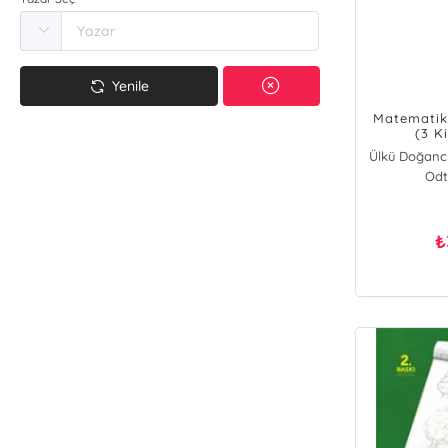
Yenile
Matematik 
(3 K
Ülkü Doğanc
Odt
₺