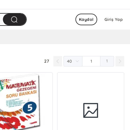
Kaydol
Giriş Yap
27
1