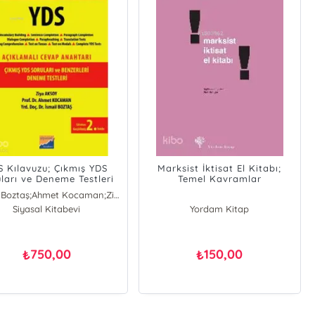
S Kılavuzu; Çıkmış YDS
Marksist İktisat El Kitabı;
ları ve Deneme Testleri
Temel Kavramlar
İsmail Boztaş;Ahmet Kocaman;Ziya Aksoy
Ahmet Kocaman
Siyasal Kitabevi
Yordam Kitap
İsmail Boztaş
Ziya Aksoy
750,00
150,00
₺
₺