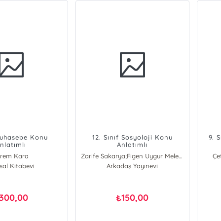
uhasebe Konu
12. Sınıf Sosyoloji Konu
9. 
nlatımlı
Anlatımlı
krem Kara
Zarife Sakarya;Figen Uygur Melekoğlu
Çe
sal Kitabevi
Arkadaş Yayınevi
Zarife Sakarya
Figen Uygur Melekoğlu
300,00
150,00
₺