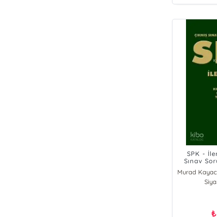
SPK - İle
Sınav Sor
Siya
Me
Mur
Ca
₺