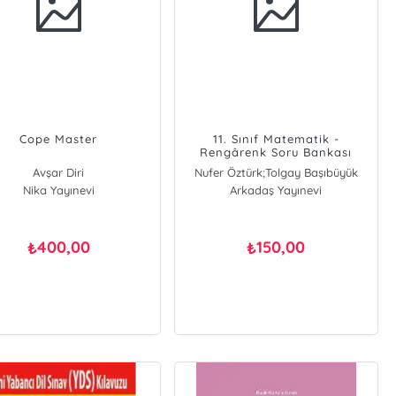
Cope Master
11. Sınıf Matematik -
Rengârenk Soru Bankası
Avşar Diri
Nufer Öztürk;Tolgay Başıbüyük
Nika Yayınevi
Arkadaş Yayınevi
Nufer Öztürk
Tolgay Başıbüyük
400,00
150,00
₺
₺