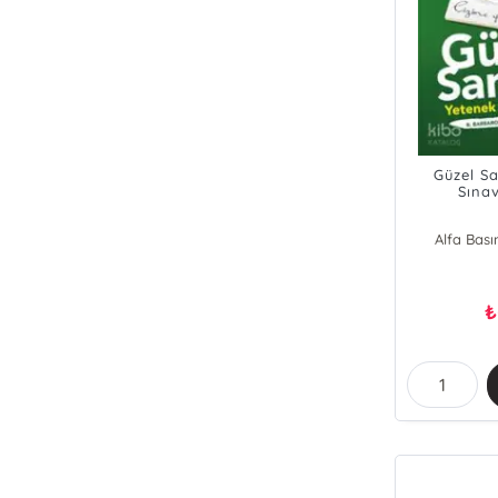
Güzel S
Sınav
Alfa Bas
₺