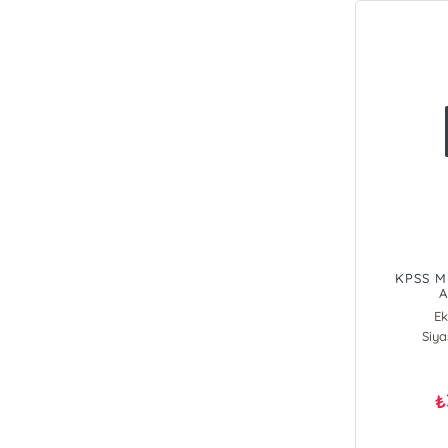
KPSS M
A
E
Siya
₺