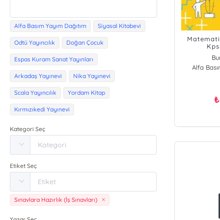
Alfa Basım Yayım Dağıtım
Siyasal Kitabevi
Matematik
Odtü Yayıncılık
Doğan Çocuk
Kps
Bu
Espas Kuram Sanat Yayınları
Alfa Bas
Arkadaş Yayınevi
Nika Yayınevi
Scala Yayıncılık
Yordam Kitap
₺
Kırmızıkedi Yayınevi
Kategori Seç
Etiket Seç
Sınavlara Hazırlık (İş Sınavları)
Yazar Seç