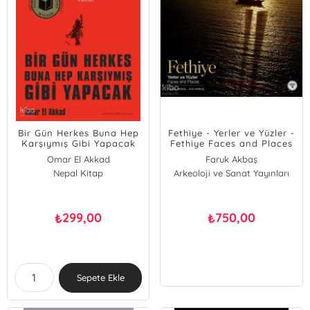
Bir Gün Herkes Buna Hep
Fethiye - Yerler ve Yüzler -
Karşıymış Gibi Yapacak
Fethiye Faces and Places
(Ciltli)
Omar El Akkad
Faruk Akbaş
Nepal Kitap
Arkeoloji ve Sanat Yayınları
Ahu Akbaş
299,00
750,00
₺
₺
Sepete Ekle