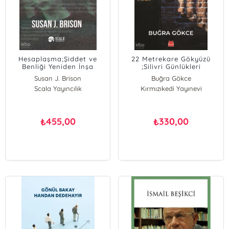
Hesaplaşma;Şiddet ve
22 Metrekare Gökyüzü
Benliği Yeniden İnşa
;Silivri Günlükleri
Etmek
Susan J. Brison
Buğra Gökce
Scala Yayıncılık
Kırmızıkedi Yayınevi
455,00
330,00
₺
₺