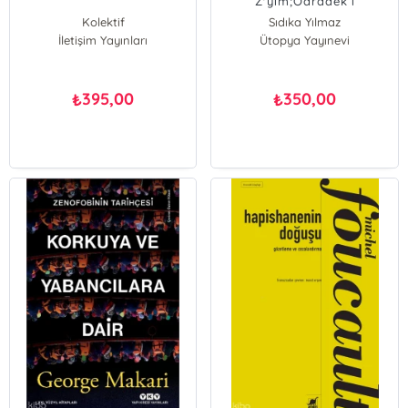
Z'yim;Odradek’i
Hissetmek
Kolektif
Sıdıka Yılmaz
İletişim Yayınları
Ütopya Yayınevi
395,00
350,00
₺
₺