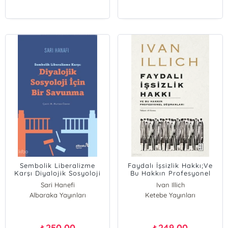
Sembolik Liberalizme
Faydalı İşsizlik Hakkı;Ve
Karşı Diyalojik Sosyoloji
Bu Hakkın Profesyonel
İçin Bir Savunma
Düşmanları
Sari Hanefi
Ivan Illich
Albaraka Yayınları
Ketebe Yayınları
250,00
249,00