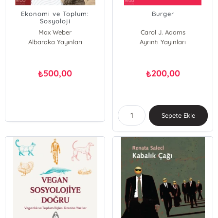
Ekonomi ve Toplum:
Burger
Sosyoloji
Max Weber
Carol J. Adams
Albaraka Yayınları
Ayrıntı Yayınları
500,00
200,00
₺
₺
Sepete Ekle