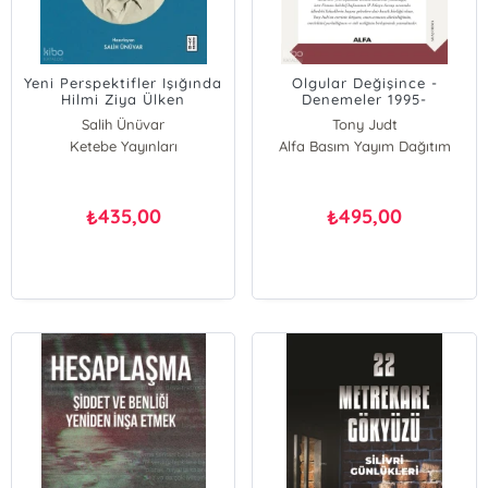
Yeni Perspektifler Işığında
Olgular Değişince -
Hilmi Ziya Ülken
Denemeler 1995-
2010;Savaş Sonrası’nın
Salih Ünüvar
Tony Judt
Yazarından
Ketebe Yayınları
Alfa Basım Yayım Dağıtım
435,00
495,00
₺
₺