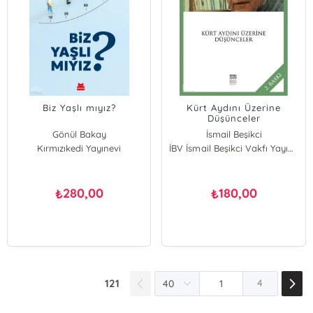
Biz Yaşlı mıyız?
Kürt Aydını Üzerine
Düşünceler
Gönül Bakay
İsmail Beşikci
Kırmızıkedi Yayınevi
Handan Dedehayır
İBV İsmail Beşikci Vakfı Yayınları
280,00
180,00
₺
₺
121
4