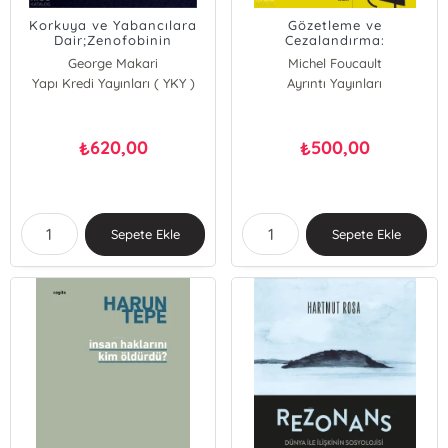
Korkuya ve Yabancılara
Gözetleme ve
Dair;Zenofobinin
Cezalandırma:
Tarihçesi
Hapishanenin Doğuşu
George Makari
Michel Foucault
Yapı Kredi Yayınları ( YKY )
Ayrıntı Yayınları
620,00
500,00
₺
₺
Sepete Ekle
Sepete Ekle