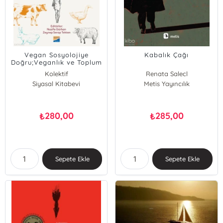
Vegan Sosyolojiye
Kabalık Çağı
Doğru;Veganlık ve Toplum
İlişkisi Üzerine Yazılar
Kolektif
Renata Salecl
Siyasal Kitabevi
Metis Yayıncılık
280,00
285,00
₺
₺
Sepete Ekle
Sepete Ekle