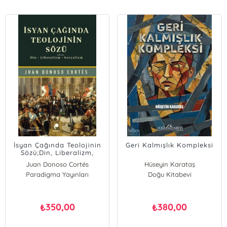
İsyan Çağında Teolojinin
Geri Kalmışlık Kompleksi
Sözü;Din, Liberalizm,
Sosyalizm
Juan Donoso Cortés
Hüseyin Karataş
Paradigma Yayınları
Doğu Kitabevi
350,00
380,00
₺
₺