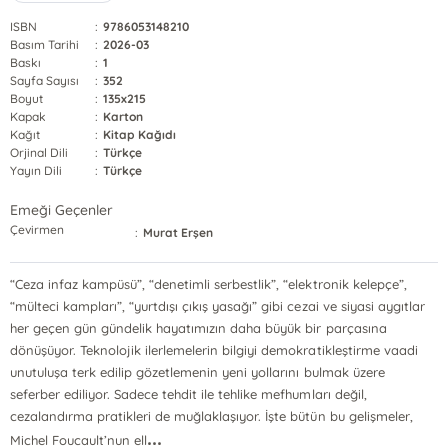
ISBN
:
9786053148210
Basım Tarihi
:
2026-03
Baskı
:
1
Sayfa Sayısı
:
352
Boyut
:
135x215
Kapak
:
Karton
Kağıt
:
Kitap Kağıdı
Orjinal Dili
:
Türkçe
Yayın Dili
:
Türkçe
Emeği Geçenler
Çevirmen
:
Murat Erşen
“Ceza infaz kampüsü”, “denetimli serbestlik”, “elektronik kelepçe”,
“mülteci kampları”, “yurtdışı çıkış yasağı” gibi cezai ve siyasi aygıtlar
her geçen gün gündelik hayatımızın daha büyük bir parçasına
dönüşüyor. Teknolojik ilerlemelerin bilgiyi demokratikleştirme vaadi
unutuluşa terk edilip gözetlemenin yeni yollarını bulmak üzere
seferber ediliyor. Sadece tehdit ile tehlike mefhumları değil,
cezalandırma pratikleri de muğlaklaşıyor. İşte bütün bu gelişmeler,
...
Michel Foucault’nun ell