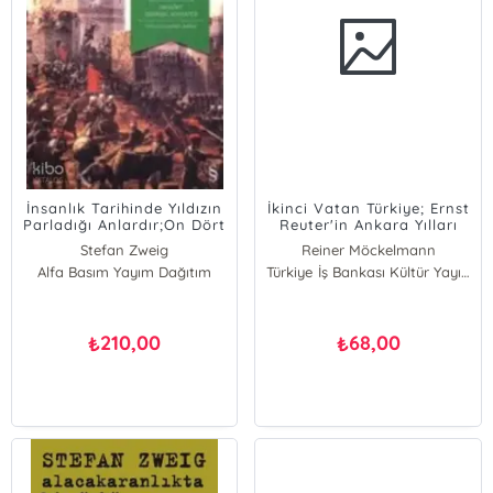
İnsanlık Tarihinde Yıldızın
İkinci Vatan Türkiye; Ernst
Parladığı Anlardır;On Dört
Reuter'in Ankara Yılları
Tarihsel Minyatür
Stefan Zweig
Reiner Möckelmann
Alfa Basım Yayım Dağıtım
Türkiye İş Bankası Kültür Yayınları
210,00
68,00
₺
₺