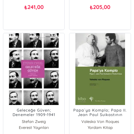
241,00
205,00
₺
₺
Geleceğe Güven;
Papa´ya Komplo; Papa II.
Denemeler 1909-1941
Jean Paul Suikastının
Perde Arkası
Stefan Zweig
Valeska Von Roques
Everest Yayınları
Yordam Kitap