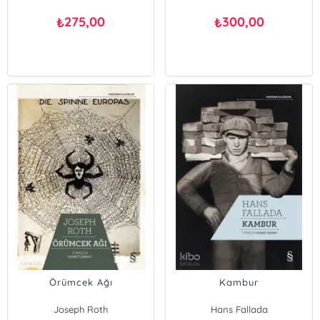
275,00
300,00
₺
₺
Örümcek Ağı
Kambur
Joseph Roth
Hans Fallada