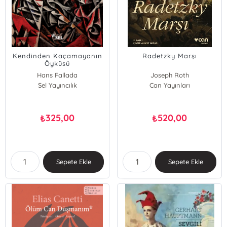
Kendinden Kaçamayanın
Radetzky Marşı
Öyküsü
Hans Fallada
Joseph Roth
Sel Yayıncılık
Can Yayınları
325,00
520,00
₺
₺
Sepete Ekle
Sepete Ekle