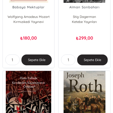
Babaya Mektuplar
Alman Sonbaharı
Wolfgang Amadeus Mozart
Stig Dagerman
Kırmızıkedi Yayınevi
Ketebe Yayınları
180,00
299,00
₺
₺
Sepete Ekle
Sepete Ekle