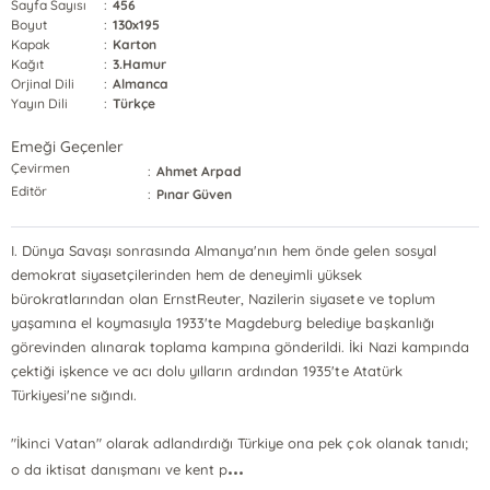
Sayfa Sayısı
:
456
Boyut
:
130x195
Kapak
:
Karton
Kağıt
:
3.Hamur
Orjinal Dili
:
Almanca
Yayın Dili
:
Türkçe
Emeği Geçenler
Çevirmen
:
Ahmet Arpad
Editör
:
Pınar Güven
I. Dünya Savaşı sonrasında Almanya'nın hem önde gelen sosyal
demokrat siyasetçilerinden hem de deneyimli yüksek
bürokratlarından olan ErnstReuter, Nazilerin siyasete ve toplum
yaşamına el koymasıyla 1933'te Magdeburg belediye başkanlığı
görevinden alınarak toplama kampına gönderildi. İki Nazi kampında
çektiği işkence ve acı dolu yılların ardından 1935'te Atatürk
Türkiyesi'ne sığındı.
"İkinci Vatan" olarak adlandırdığı Türkiye ona pek çok olanak tanıdı;
...
o da iktisat danışmanı ve kent p