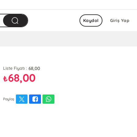
Kaydol
Giriş Yap
68,00
Liste Fiyatı :
68,00
₺
Paylaş