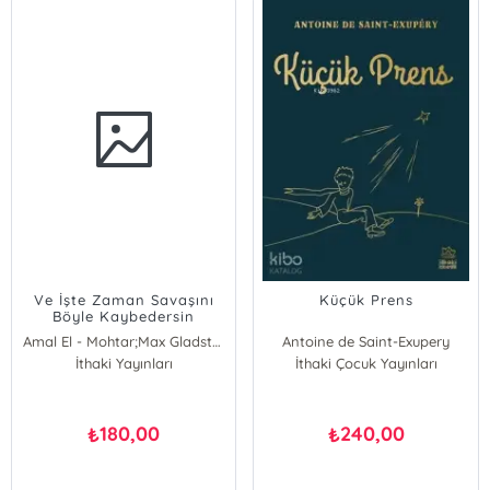
Ve İşte Zaman Savaşını
Küçük Prens
Böyle Kaybedersin
Amal El - Mohtar;Max Gladstone
Antoine de Saint-Exupery
İthaki Yayınları
İthaki Çocuk Yayınları
180,00
240,00
₺
₺