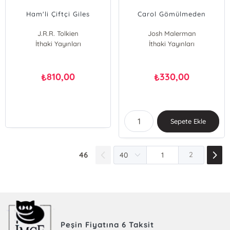
Ham'li Çiftçi Giles
Carol Gömülmeden
J.R.R. Tolkien
Josh Malerman
İthaki Yayınları
İthaki Yayınları
810,00
330,00
₺
₺
Sepete Ekle
46
2
Peşin Fiyatına 6 Taksit