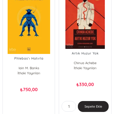
Artık Huzur Yok
Phlebas'ı Hatırla
Chinua Achebe
Iain M. Banks
İthaki Yayınları
İthaki Yayınları
330,00
₺
750,00
₺
Sepete Ekle