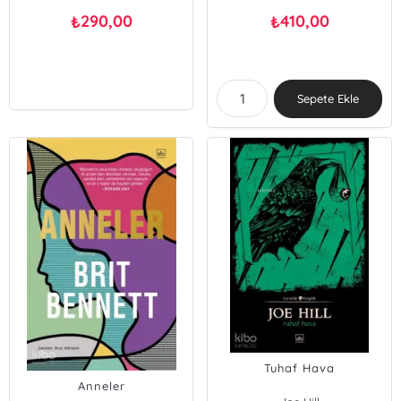
290,00
410,00
₺
₺
Sepete Ekle
Tuhaf Hava
Anneler