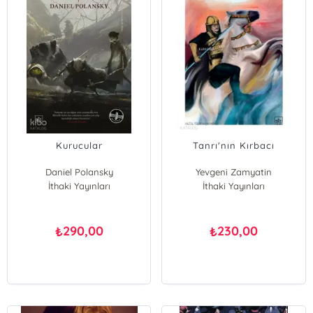
Kurucular
Tanrı'nın Kırbacı
Daniel Polansky
Yevgeni Zamyatin
İthaki Yayınları
İthaki Yayınları
290,00
230,00
₺
₺