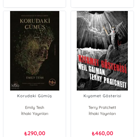
Korudaki Gümüş
Kıyamet Gösterisi
Emily Tesh
Terry Pratchett
İthaki Yayınları
İthaki Yayınları
Neil Gaiman
290,00
460,00
₺
₺