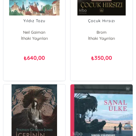
Yıldız Tozu
Çocuk Hırsızı
Neil Gaiman
Brom
İthaki Yayınları
Charles Vess
İthaki Yayınları
640,00
350,00
₺
₺