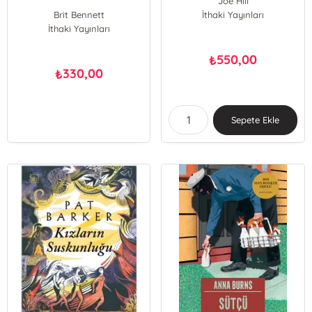
Joe Hill
Brit Bennett
İthaki Yayınları
İthaki Yayınları
550,00
₺
330,00
₺
Sepete Ekle