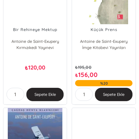
Bir Rehineye Mektup
Küçük Prens
Antoine de Saint-Exupery
Antoine de Saint-Exupery
Kırmızıkedi Yayınevi
İmge Kitabevi Yayınları
120,00
₺
₺
195,00
156,00
₺
%20
Sepete Ekle
Sepete Ekle