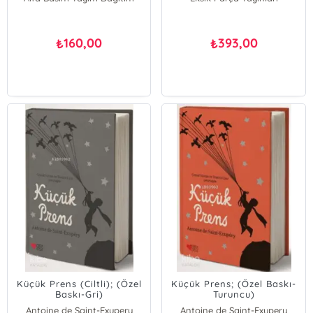
160,00
393,00
₺
₺
Küçük Prens (Ciltli); (Özel
Küçük Prens; (Özel Baskı-
Baskı-Gri)
Turuncu)
Antoine de Saint-Exupery
Antoine de Saint-Exupery