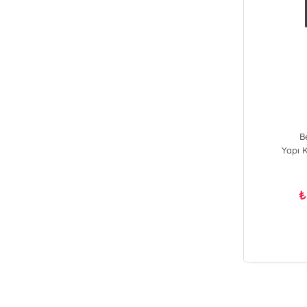
B
Yapı K
₺