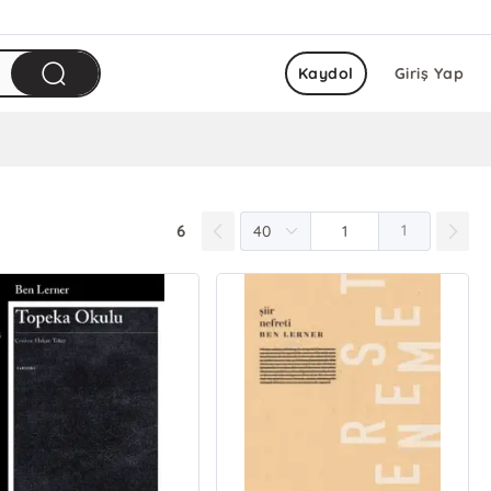
Kaydol
Giriş Yap
6
1