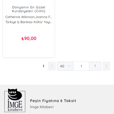
Dünyanın En Güzel
Kurabiyeleri (Ciltli)
Catherine Atkinson;Joanna Farrow;Valerie Baret
Catherine Atkinson
Türkiye İş Bankası Kültür Yayınları
Joanna Farrow
Valerie Baret
90,00
₺
1
1
Peşin Fiyatına 6 Taksit
İmge Kitabevi