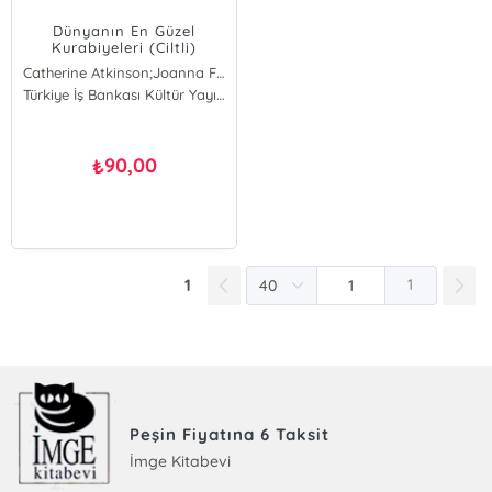
Dünyanın En Güzel
Kurabiyeleri (Ciltli)
Catherine Atkinson;Joanna Farrow;Valerie Baret
Catherine Atkinson
Türkiye İş Bankası Kültür Yayınları
Joanna Farrow
Valerie Baret
90,00
₺
1
1
Peşin Fiyatına 6 Taksit
İmge Kitabevi