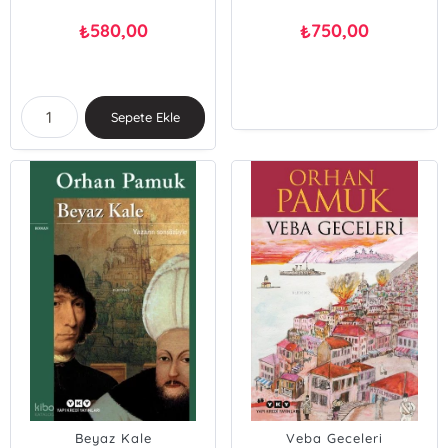
580,00
750,00
₺
₺
Sepete Ekle
Beyaz Kale
Veba Geceleri