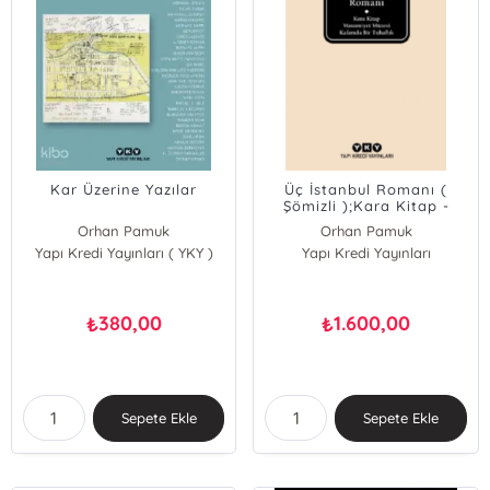
Kar Üzerine Yazılar
Üç İstanbul Romanı (
Şömizli );Kara Kitap -
Masumiyet Müzesi -
Orhan Pamuk
Orhan Pamuk
Kafamda Bir Tuhaflık
Yapı Kredi Yayınları ( YKY )
Yapı Kredi Yayınları
380,00
1.600,00
₺
₺
Sepete Ekle
Sepete Ekle