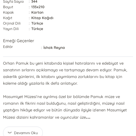
Sayfa Sayısı
:
344
Boyut
:
135x210
Kapak
:
Karton
Kağıt
:
Kitap Kağıdı
Orjinal Dili
:
Türkçe
Yayın Dili
:
Türkçe
Emeği Geçenler
Editör
:
İshak Reyna
Orhan Pamuk bu yeni kitabında kişisel hatıralarını ve edebiyat ve
sanatının sırlarını açıklamaya ve tartışmaya devam ediyor. Pamuk,
askerlik günlerini, ilk kitabını yayımlama zorluklarını bu kitap için
kaleme aldığı yazılarla ilk defa anlatıyor.
Masumiyet Müzesi’ne ayrılmış özel bir bölümde Pamuk müze ve
romanın ilk fikrini nasıl bulduğunu, nasıl geliştirdiğini, müzeyi nasıl
yaptığını hikâye ediyor ve bütün dünyada ilgiyle izlenen Masumiyet
...
Müzesi dizisini kahramanlar ve oyuncular üze
Devamını Oku