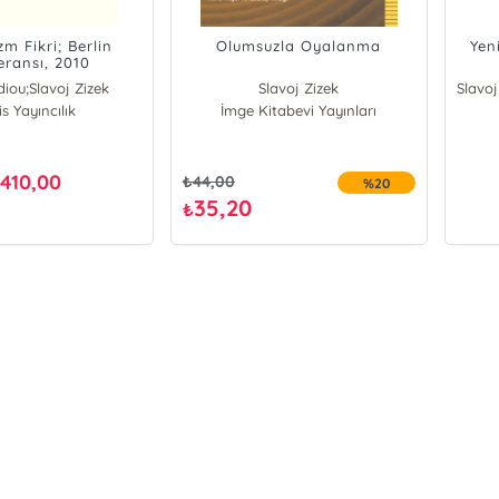
m Fikri; Berlin
Olumsuzla Oyalanma
Yen
eransı, 2010
diou;Slavoj Zizek
Slavoj Zizek
s Yayıncılık
ain Badiou
İmge Kitabevi Yayınları
avoj Zizek
410,00
₺
₺
44,00
%20
35,20
₺