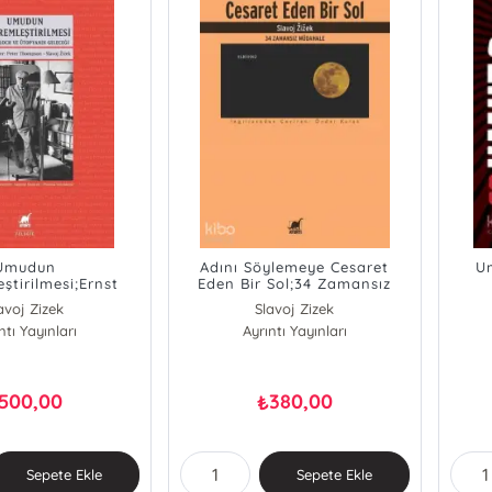
Umudun
Adını Söylemeye Cesaret
U
ştirilmesi;Ernst
Eden Bir Sol;34 Zamansız
topyanın Geleceği
Müdahale
avoj Zizek
Slavoj Zizek
er Thompson
ntı Yayınları
Ayrıntı Yayınları
500,00
380,00
₺
Sepete Ekle
Sepete Ekle