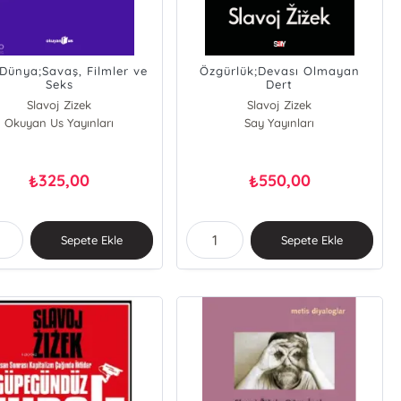
 Dünya;Savaş, Filmler ve
Özgürlük;Devası Olmayan
Seks
Dert
Slavoj Zizek
Slavoj Zizek
Okuyan Us Yayınları
Say Yayınları
325,00
550,00
₺
₺
Sepete Ekle
Sepete Ekle