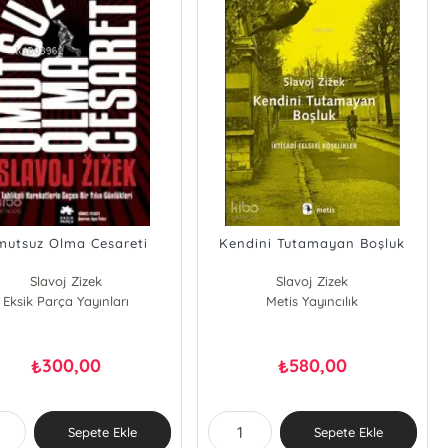
mutsuz Olma Cesareti
Kendini Tutamayan Boşluk
Slavoj Zizek
Slavoj Zizek
Eksik Parça Yayınları
Metis Yayıncılık
300,00
580,00
₺
₺
Sepete Ekle
Sepete Ekle