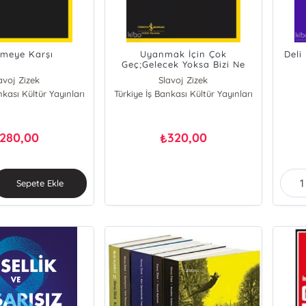
lemeye Karşı
Uyanmak İçin Çok
Deli
Geç;Gelecek Yoksa Bizi Ne
Bekliyor?
avoj Zizek
Slavoj Zizek
nkası Kültür Yayınları
Türkiye İş Bankası Kültür Yayınları
280,00
320,00
₺
Sepete Ekle