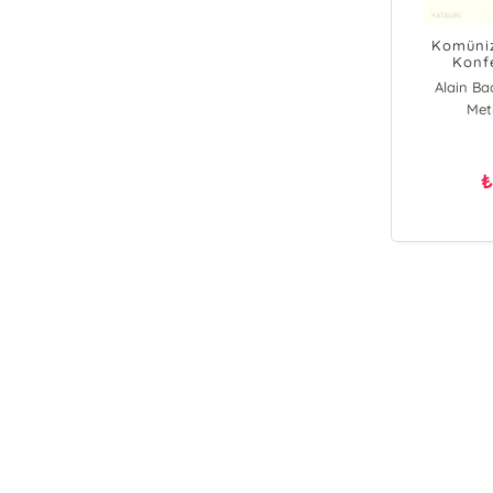
Komüniz
Konf
Alain Ba
Meti
Al
Sl