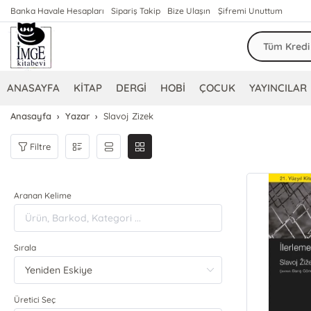
Banka Havale Hesapları
Sipariş Takip
Bize Ulaşın
Şifremi Unuttum
ANASAYFA
KİTAP
DERGİ
HOBİ
ÇOCUK
YAYINCILAR
Anasayfa
Yazar
Slavoj Zizek
Filtre
Aranan Kelime
Sırala
Üretici Seç