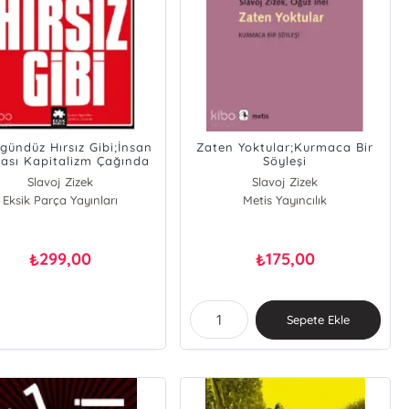
gündüz Hırsız Gibi;İnsan
Zaten Yoktular;Kurmaca Bir
ası Kapitalizm Çağında
Söyleşi
İktidar
Slavoj Zizek
Slavoj Zizek
Eksik Parça Yayınları
Metis Yayıncılık
Oğuz İnel
299,00
175,00
₺
₺
Sepete Ekle