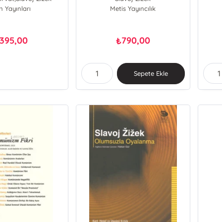
n Yayınları
avoj Zizek
Metis Yayıncılık
cko Horvat
Sl
395,00
790,00
₺
Sepete Ekle