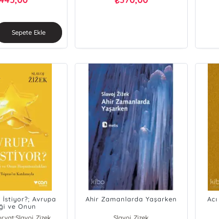
₺
Sepete Ekle
 İstiyor?; Avrupa
Ahir Zamanlarda Yaşarken
Acı
iği ve Onun
utsuzlukları
rvat;Slavoj Zizek
Slavoj Zizek