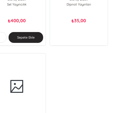
Boris Gunjevic
Sel Yayıncılık
Dipnot Yayınları
avoj Zizek;Boris Gunjevic
400,00
35,00
₺
₺
Sepete Ekle