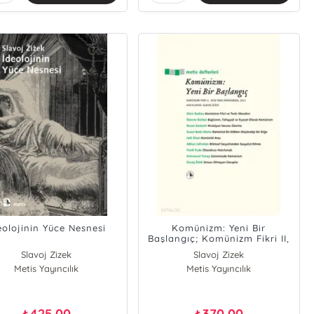
eolojinin Yüce Nesnesi
Komünizm: Yeni Bir
Başlangıç; Komünizm Fikri II,
New York Konferansı, 2011
Slavoj Zizek
Slavoj Zizek
Metis Yayıncılık
Metis Yayıncılık
425,00
370,00