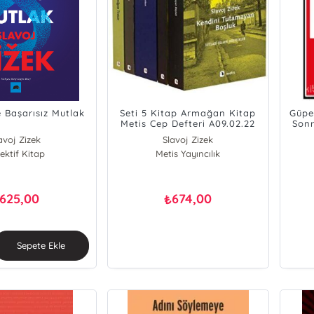
e Başarısız Mutlak
Seti 5 Kitap Armağan Kitap
Güpe
Metis Cep Defteri A09.02.22
Sonr
avoj Zizek
Slavoj Zizek
ektif Kitap
Metis Yayıncılık
625,00
674,00
₺
Sepete Ekle