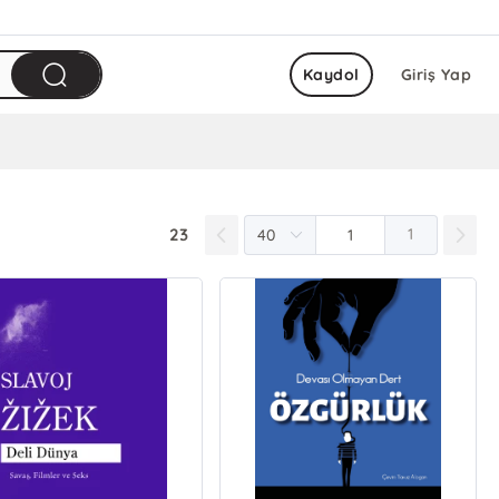
Kaydol
Giriş Yap
23
1