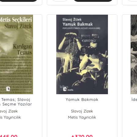
n Temas; Slavoj
Yamuk Bakmak
İd
n Seçme Yazılar
avoj Zizek
Slavoj Zizek
s Yayıncılık
Metis Yayıncılık
445,00
370,00