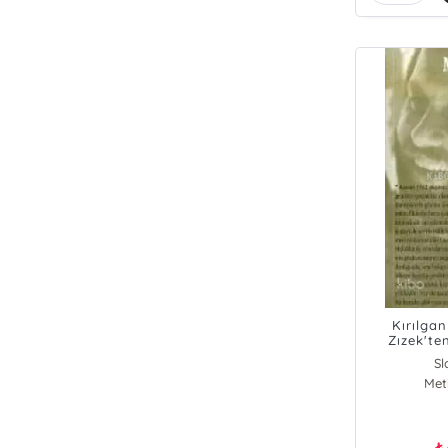
Kırılga
Zızek'te
Sl
Meti