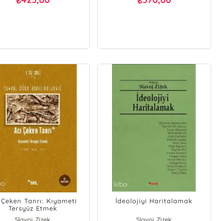
₺
₺
 Çeken Tanrı: Kıyameti
İdeolojiyi Haritalamak
Tersyüz Etmek
Slavoj Zizek
Slavoj Zizek