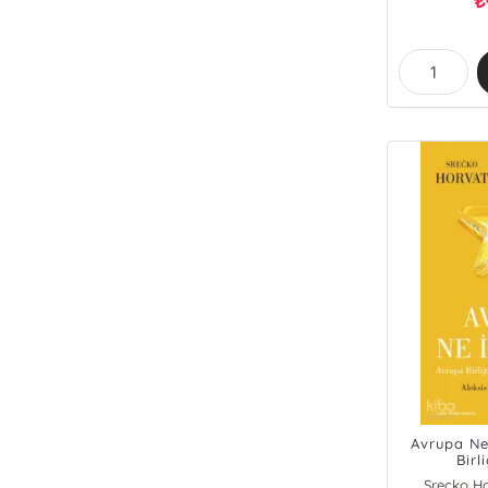
₺
Avrupa Ne
Birl
Hoşn
Srecko Ho