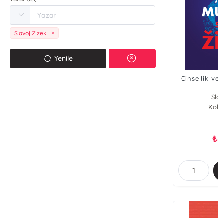
Slavoj Zizek
Yenile
Cinsellik v
Sl
Kol
₺