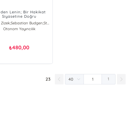
iden Lenin; Bir Hakikat
Siyasetine Doğru
Slavoj Zizek;Sebastian Budgen;Stathis Kouvelakis
Otonom Yayıncılık
Slavoj Zizek
Sebastian Budgen
Stathis Kouvelakis
480,00
₺
23
1