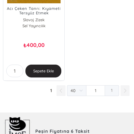
Acı Çeken Tanrı: Kıyameti
Tersyüz Etmek
Slavoj Zizek
Boris Gunjevic
Sel Yayıncılık
Slavoj Zizek;Boris Gunjevic
400,00
₺
Sepete Ekle
1
1
Peşin Fiyatına 6 Taksit