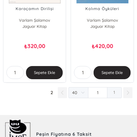
Karaçamın Dirilişi
Kolıma Öyküleri
Varlam Şalamov
Varlam Şalamov
Jaguar Kitap
Jaguar Kitap
320,00
420,00
₺
₺
Sepete Ekle
Sepete Ekle
2
1
Peşin Fiyatına 6 Taksit