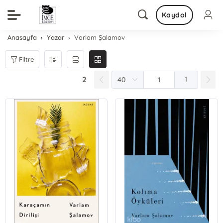
Kaydol
Anasayfa
Yazar
Varlam Şalamov
Filtre
2
1