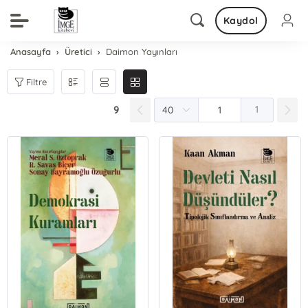
Kaydol
Anasayfa
Üretici
Daimon Yayınları
Filtre
9
1