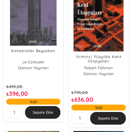
Katedraller Beyazken
Yirminci Yüzyılda Kent
Ütopyaları
Le Corbusier
Daimon Yayınları
Robert Fishman
Daimon Yayınları
₺
495,00
396,00
₺
795,00
₺
636,00
₺
%20
%20
Sepete Ekle
Sepete Ekle