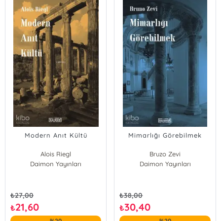
Modern Anıt Kültü
Mimarlığı Görebilmek
Alois Riegl
Bruzo Zevi
Daimon Yayınları
Daimon Yayınları
₺
27,00
₺
38,00
21,60
30,40
₺
₺
%20
%20