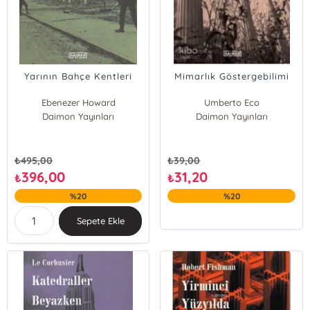
Yarının Bahçe Kentleri
Mimarlık Göstergebilimi
Ebenezer Howard
Umberto Eco
Daimon Yayınları
Daimon Yayınları
₺
495,00
₺
39,00
396,00
31,20
₺
₺
%20
%20
Sepete Ekle