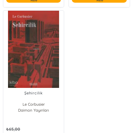
Şehircilik
Le Corbusier
Daimon Yayınları
₺
65,00