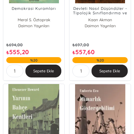
Demokrasi Kuramları
Devleti Nasıl Düşündüler -
Tipolojik Sınıflandırma ve
Analiz
Meral S. Öztoprak
Kaan Akman
Daimon Yayınları
R. Savaş Biçer
Daimon Yayınları
Sonay Bayramoğlu Özuğurlu
₺
694,00
₺
697,00
555,20
557,60
₺
₺
%20
%20
Sepete Ekle
Sepete Ekle