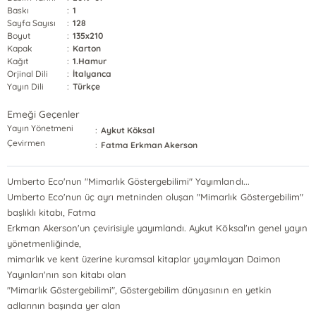
Baskı
:
1
Sayfa Sayısı
:
128
Boyut
:
135x210
Kapak
:
Karton
Kağıt
:
1.Hamur
Orjinal Dili
:
İtalyanca
Yayın Dili
:
Türkçe
Emeği Geçenler
Yayın Yönetmeni
:
Aykut Köksal
Çevirmen
:
Fatma Erkman Akerson
Umberto Eco'nun "Mimarlık Göstergebilimi" Yayımlandı...
Umberto Eco'nun üç ayrı metninden oluşan "Mimarlık Göstergebilim"
başlıklı kitabı, Fatma
Erkman Akerson'un çevirisiyle yayımlandı. Aykut Köksal'ın genel yayın
yönetmenliğinde,
mimarlık ve kent üzerine kuramsal kitaplar yayımlayan Daimon
Yayınları'nın son kitabı olan
"Mimarlık Göstergebilimi", Göstergebilim dünyasının en yetkin
adlarının başında yer alan