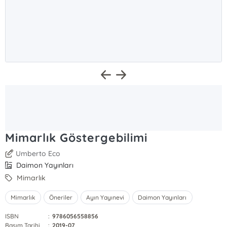
Mimarlık Göstergebilimi
Umberto Eco
Daimon Yayınları
Mimarlık
Mimarlık
Öneriler
Ayın Yayınevi
Daimon Yayınları
ISBN
:
9786056558856
Basım Tarihi
:
2019-07