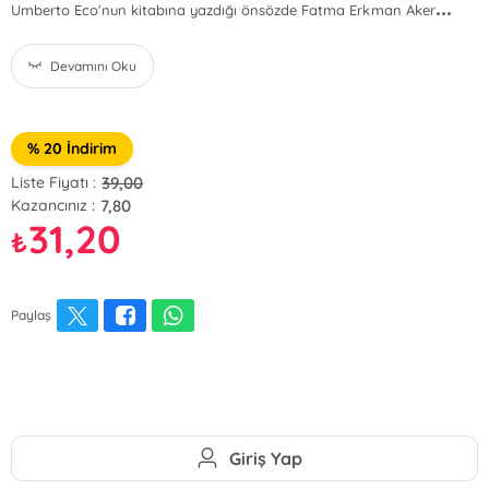
...
Umberto Eco'nun kitabına yazdığı önsözde Fatma Erkman Aker
Devamını Oku
% 20 İndirim
39,00
Liste Fiyatı :
7,80
Kazancınız :
31,20
₺
Paylaş
Giriş Yap