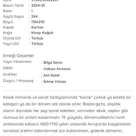
Basım Tarihi
:
2024-01
Baskı
:
1
Sayfa Sayısı
:
264
Boyut
:
135x210
Kapak
:
Karton
Kağıt
:
Kitap Kağıdı
Orjinal Dili
:
Türkçe
Yayın Dili
:
Türkçe
Emeği Geçenler
Yayın Yönetmeni
:
Bilge Sancı
Editör
:
Volkan Atmaca
Grafiker
:
Aslı Sezer
Dizgici / Mizanpaj
:
İklime Yılmaz
Klasik mimarlık ve sanat tarihyazımında "barok" çokluk ya estetik bir
kategori ya da bir dönem adı olarak anılır. Başlangıçta, alışıldık
olanın dışındaki her şeyi işaret ederken, sonradan eksik, sapkın gibi
olumsuz bir anlam kazanmıştır. 19. yüzyılda, dönemselleştirici tarih
anlatısında kabaca 1600-1750 yılları arasında Avrupa'da başgösteren
sanatsal üretimi adlandırmak için kullanılırken, giderek dönemin,