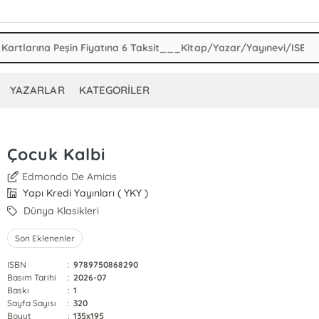
YAZARLAR
KATEGORİLER
Çocuk Kalbi
Edmondo De Amicis
Yapı Kredi Yayınları ( YKY )
Dünya Klasikleri
Son Eklenenler
ISBN
:
9789750868290
Basım Tarihi
:
2026-07
Baskı
:
1
Sayfa Sayısı
:
320
Boyut
:
135x195