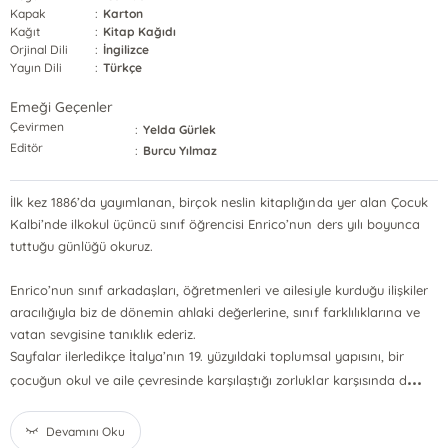
Kapak
:
Karton
Kağıt
:
Kitap Kağıdı
Orjinal Dili
:
İngilizce
Yayın Dili
:
Türkçe
Emeği Geçenler
Çevirmen
:
Yelda Gürlek
Editör
:
Burcu Yılmaz
İlk kez 1886’da yayımlanan, birçok neslin kitaplığında yer alan Çocuk
Kalbi’nde ilkokul üçüncü sınıf öğrencisi Enrico’nun ders yılı boyunca
tuttuğu günlüğü okuruz.
Enrico’nun sınıf arkadaşları, öğretmenleri ve ailesiyle kurduğu ilişkiler
aracılığıyla biz de dönemin ahlaki değerlerine, sınıf farklılıklarına ve
vatan sevgisine tanıklık ederiz.
Sayfalar ilerledikçe İtalya’nın 19. yüzyıldaki toplumsal yapısını, bir
...
çocuğun okul ve aile çevresinde karşılaştığı zorluklar karşısında d
Devamını Oku