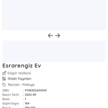
Esrarengiz Ev
Edgar Wallace
İthaki Yayınları
Roman - Polisiye
ISBN
:
9786052654545
Basım Tarihi
:
2024-09
Baskı
:
1
Sayfa Sayısı
:
184
Boyut
:
135x210