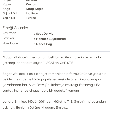
Kapak
:
Karton
Kağıt
:
Kitap Kağıdı
Orjinal Dili
:
İngilizce
Yayın Dili
:
Türkçe
Emeği Geçenler
Çevirmen
:
Suat Derviş
Grafiker
:
Mehmet Büyükturna
Hazırlayan
:
Merve Çay
“Edgar Wallace’ın her romanı belli bir kalitenin üzerinde. Yazarlık
yeteneği de takdire şayan.”–AGATHA CHRISTIE
Edgar Wallace, klasik cinayet romanlarının formülünün ve yapısının
belirlenmesinde ve türün popülerleşmesinde önemli rol oynayan
yazarlardan biri. Suat Derviş’in Türkçeye çevirdiği Esrarengiz Ev
şantaj, ihanet ve cinayet dolu bir dedektif romanı.
Londra Emniyet Müdürlüğü’nden Müfettiş T. B. Smith’in işi başından
...
aşkındır. Bunların üstüne iki adam, Smith