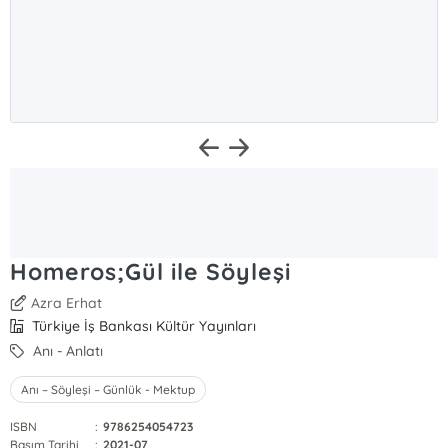
Homeros;Gül ile Söyleşi
Azra Erhat
Türkiye İş Bankası Kültür Yayınları
Anı - Anlatı
Anı – Söyleşi – Günlük - Mektup
ISBN
:
9786254054723
Basım Tarihi
:
2021-07