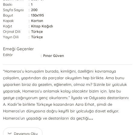
Baskı
:
1
Sayfa Sayısı
:
200
Boyut
:
130x195
Kapak
:
Karton
Kağıt
:
Kitap Kağıdı
Orjinal Dili
:
Türkçe
Yayın Dili
:
Türkçe
Emeği Geçenler
Editör
:
Pınar Güven
“Homeros’u konuşalım burada, kimliğini, özelliğini kavramaya
çalışalım, yapıtından da parçalar okuyalım hep birlikte. Ama bunu
yaparken biraz da gezelim, eğlenelim, olmaz mı? Sizinle bir yolculuk
yaparsak, Homeros’u anlamak kolay olacaktır bizim için. İşte bu
geziye çağırıyorum genç okurlarımı.” İlyada ve Odysseia destanlarını
A. Kadir’le birlikte Türkçeye kazandıran Azra Erhat, şimdi de
Homeros’un dünyasına doğru keyifli bir yolculuğa davet ediyor.
...
Homeros’un yaşadığı ve destanların da geçtiği
Devamını Oku