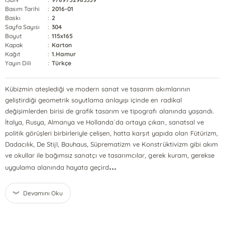
Basım Tarihi
:
2016-01
Baskı
:
2
Sayfa Sayısı
:
304
Boyut
:
115x165
Kapak
:
Karton
Kağıt
:
1.Hamur
Yayın Dili
:
Türkçe
Kübizmin ateşlediği ve modern sanat ve tasarım akımlarının
geliştirdiği geometrik soyutlama anlayışı içinde en radikal
değişimlerden birisi de grafik tasarım ve tipografı alanında yaşandı.
İtalya, Rusya, Almanya ve Hollanda´da ortaya çıkan, sanatsal ve
politik görüşleri birbirleriyle çelişen, hatta karşıt yapıda olan Fütürizm,
Dadacılık, De Stijl, Bauhaus, Süprematizm ve Konstrüktivizm gibi akım
ve okullar ile bağımsız sanatçı ve tasarımcılar, gerek kuram, gerekse
...
uygulama alanında hayata geçird
Devamını Oku