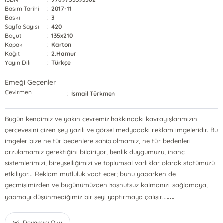
Basım Tarihi
:
2017-11
Baskı
:
3
Sayfa Sayısı
:
420
Boyut
:
135x210
Kapak
:
Karton
Kağıt
:
2.Hamur
Yayın Dili
:
Türkçe
Emeği Geçenler
Çevirmen
:
İsmail Türkmen
Bugün kendimiz ve yakın çevremiz hakkındaki kavrayışlarımızın
çerçevesini çizen şey yazılı ve görsel medyadaki reklam imgeleridir. Bu
imgeler bize ne tür bedenlere sahip olmamız, ne tür bedenleri
arzulamamız gerektiğini bildiriyor, benlik duygumuzu, inanç
sistemlerimizi, bireyselliğimizi ve toplumsal varlıklar olarak statümüzü
etkiliyor... Reklam mutluluk vaat eder; bunu yaparken de
geçmişimizden ve bugünümüzden hoşnutsuz kalmanızı sağlamaya,
...
yapmayı düşünmediğimiz bir şeyi yaptırmaya çalışır...
Devamını Oku