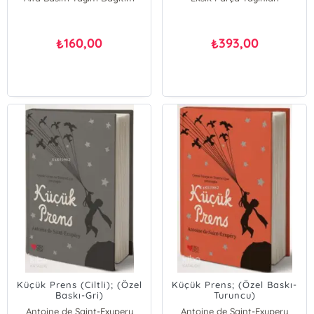
160,00
393,00
₺
₺
Küçük Prens (Ciltli); (Özel
Küçük Prens; (Özel Baskı-
Baskı-Gri)
Turuncu)
Antoine de Saint-Exupery
Antoine de Saint-Exupery