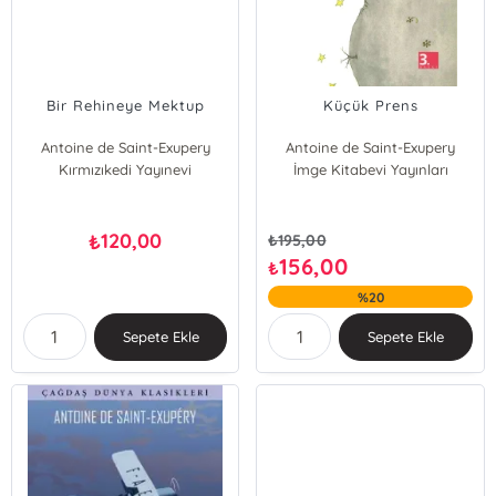
Bir Rehineye Mektup
Küçük Prens
Antoine de Saint-Exupery
Antoine de Saint-Exupery
Kırmızıkedi Yayınevi
İmge Kitabevi Yayınları
120,00
₺
₺
195,00
156,00
₺
%20
Sepete Ekle
Sepete Ekle