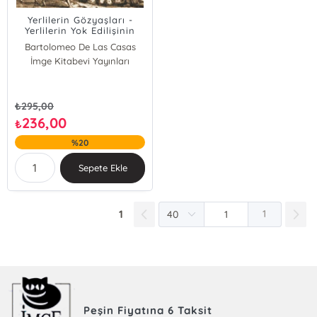
Yerlilerin Gözyaşları -
Yerlilerin Yok Edilişinin
Kısa Tarihi
Bartolomeo De Las Casas
İmge Kitabevi Yayınları
₺
295,00
236,00
₺
%20
Sepete Ekle
1
1
Peşin Fiyatına 6 Taksit