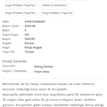
İmge Kitabevi Yayınları
Editörün Seçtikleri
İmge Kitabevi Yayınları
İmge Kitabevi Yayınları
ISBN
:
9789755336107
Basım Tarihi
:
2023-06
Baskı
:
6
Sayfa Sayısı
:
142
Boyut
:
135x195
Kapak
:
Karton
Kağıt
:
Kitap Kağıdı
Yayın Dili
:
Türkçe
Emeği Geçenler
Çevirmen
:
Oktay Etiman
Dizgici / Mizanpaj
:
Yalçın Ateş
Bartoloméo de las Casas, uluslararası hukuku ve insan haklarını
savunan; köleciliğe karşı çıkan ilk Avrupalıdır.
İspanyollar gelmeden önce bazı kaynaklara göre 50, bazılarına göre
30 milyon olan yerli nüfus 40 yıl sonra 4 milyona düştü. Yerlilerin
yarısının Avrupa'dan gelen bulaşıcı hastalıklar nedeniyle ölmüş olduğu