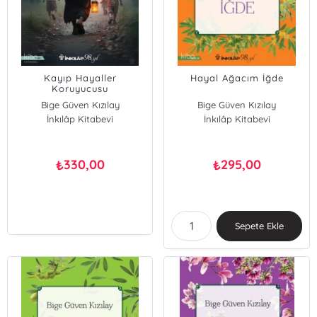
Kayıp Hayaller
Hayal Ağacım İğde
Koruyucusu
Bige Güven Kızılay
Bige Güven Kızılay
İnkılâp Kitabevi
İnkılâp Kitabevi
330,00
295,00
₺
₺
Sepete Ekle