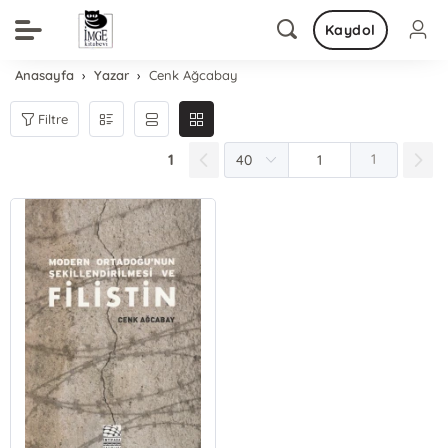
Kaydol
Anasayfa
Yazar
Cenk Ağcabay
Filtre
1
1