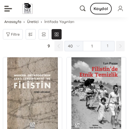
Kaydol
Anasayfa
Üretici
İntifada Yayınları
Filtre
9
1