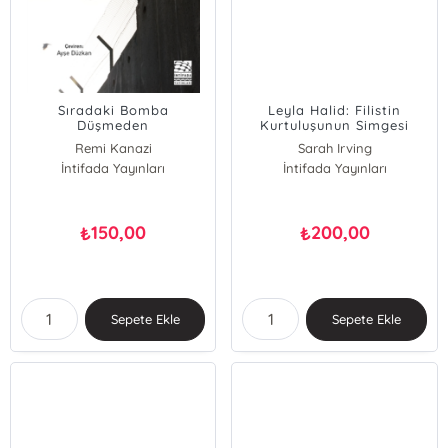
Sıradaki Bomba
Leyla Halid: Filistin
Düşmeden
Kurtuluşunun Simgesi
Önce;Brooklyn’den
Remi Kanazi
Sarah Irving
Filistin’e Kalkışmak
İntifada Yayınları
İntifada Yayınları
150,00
200,00
₺
₺
Sepete Ekle
Sepete Ekle