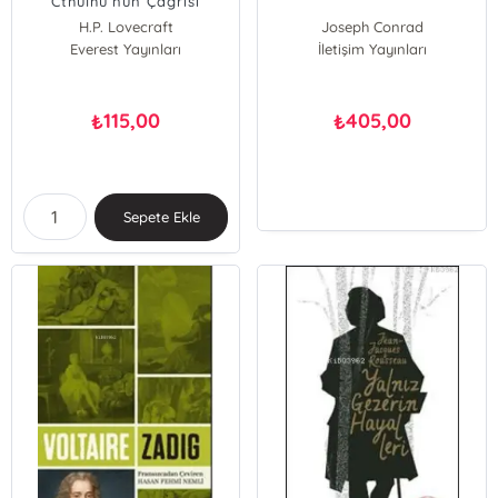
Cthulhu’nun Çağrısı
H.P. Lovecraft
Joseph Conrad
Everest Yayınları
İletişim Yayınları
115,00
405,00
₺
₺
Sepete Ekle