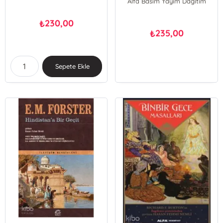
Alfa Basım Yayım Dağıtım
230,00
₺
235,00
₺
Sepete Ekle