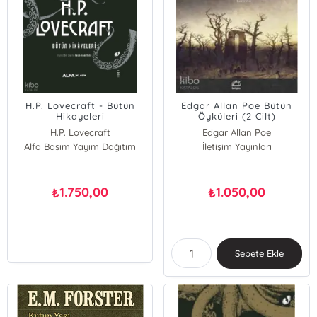
H.P. Lovecraft - Bütün
Edgar Allan Poe Bütün
Hikayeleri
Öyküleri (2 Cilt)
H.P. Lovecraft
Edgar Allan Poe
Alfa Basım Yayım Dağıtım
İletişim Yayınları
1.750,00
1.050,00
₺
₺
Sepete Ekle