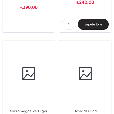
240,00
₺
390,00
₺
Sepete Ekle
Micromegas ve Diğer
Howards End