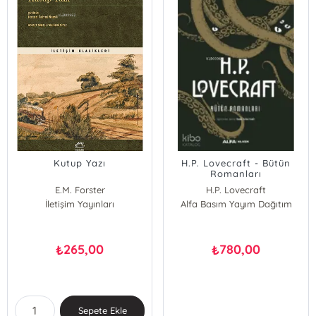
Kutup Yazı
H.P. Lovecraft - Bütün
Romanları
E.M. Forster
H.P. Lovecraft
İletişim Yayınları
Alfa Basım Yayım Dağıtım
265,00
780,00
₺
₺
Sepete Ekle