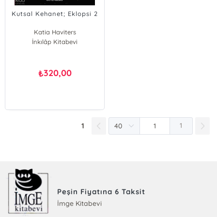
Kutsal Kehanet; Eklopsi 2
Katia Haviters
İnkılâp Kitabevi
320,00
₺
1
1
Peşin Fiyatına 6 Taksit
İmge Kitabevi