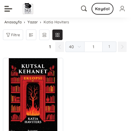
Kaydol
Anasayfa
Yazar
Katia Haviters
Filtre
1
1