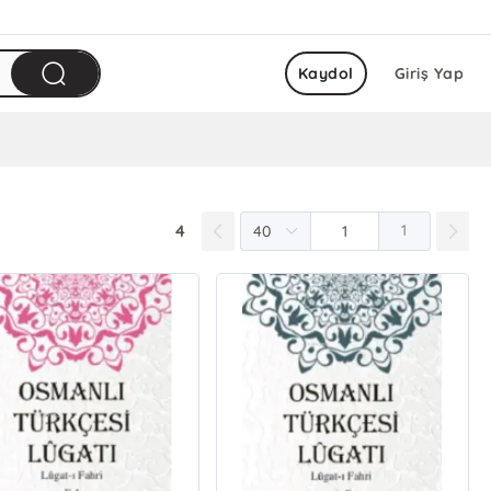
Kaydol
Giriş Yap
4
1