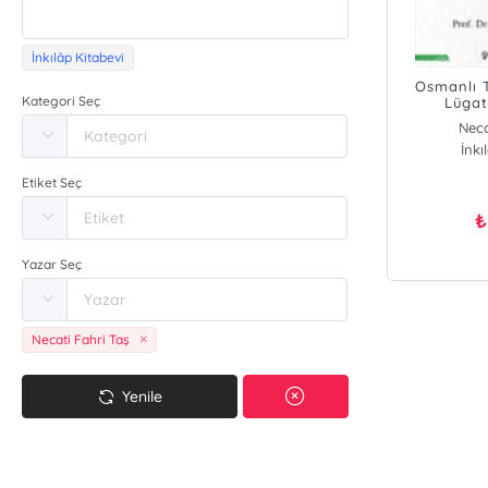
İnkılâp Kitabevi
Osmanlı T
Kategori Seç
Lügat
Neca
İnkı
Etiket Seç
₺
Yazar Seç
Necati Fahri Taş
Yenile