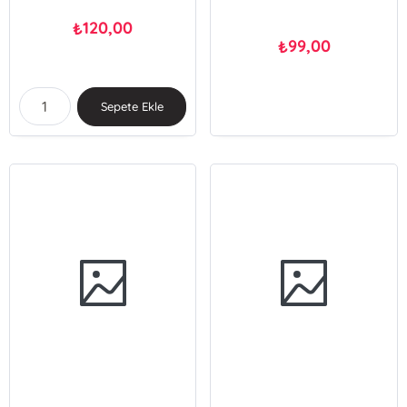
120,00
₺
99,00
₺
Sepete Ekle