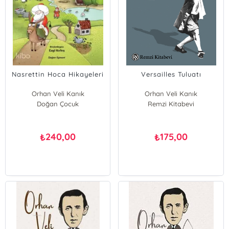
Nasrettin Hoca Hikayeleri
Versailles Tuluatı
Orhan Veli Kanık
Orhan Veli Kanık
Doğan Çocuk
Remzi Kitabevi
Arza Erhat
Moliere
240,00
175,00
₺
₺