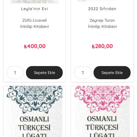
Leyla’nın Evi
2022 Sıfırdan
Zülfü Livaneli
Zeynep Turan
İnkılâp Kitabevi
İnkılâp Kitabevi
400,00
280,00
₺
₺
Sepete Ekle
Sepete Ekle