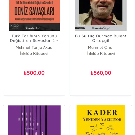
Türk Tarihinin Yönünü
Bu Su Hiç Durmaz Bülent
Değiştiren Savaşlar 2 -
Ortaçgil
Deniz Savaşları; Anadolu
Mehmet Tanju Akad
Mahmut Çınar
Selçuklu Devletinden
İnkılâp Kitabevi
İnkılâp Kitabevi
Osmanlı İmparatorluğuna
500,00
560,00
₺
₺