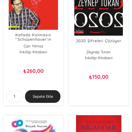
Kafada Kalmasın
''Schopenhauer'ın
2020 Şifreleri Çözüyor
AHamza Aktan
Can Yılmaz
İnkılâp Kitabevi
Zeynep Turan
İnkılâp Kitabevi
260,00
₺
150,00
₺
Sepete Ekle