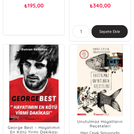
195,00
340,00
₺
₺
Sepete Ekle
Unutulmaz Hayatların
Reçeteleri
George Best – Hayatımın
En Kötü Yirmi Dakikası
Meri Çevik Simyonidis