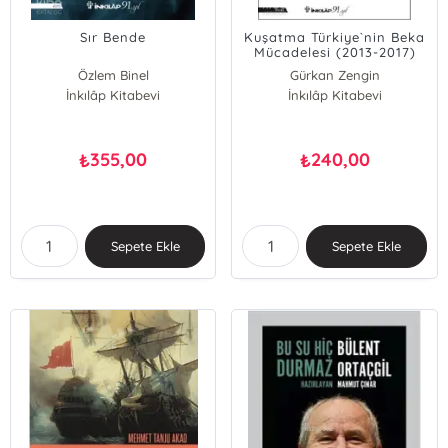
Sır Bende
Kuşatma Türkiye`nin Beka
Mücadelesi (2013-2017)
Özlem Binel
Gürkan Zengin
İnkılâp Kitabevi
İnkılâp Kitabevi
355,00
240,00
₺
₺
Sepete Ekle
Sepete Ekle