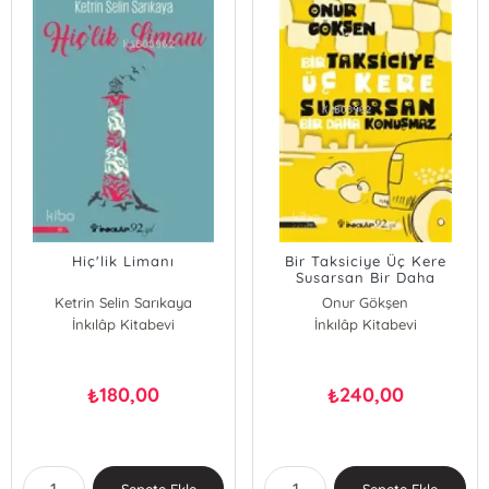
Hiç'lik Limanı
Bir Taksiciye Üç Kere
Susarsan Bir Daha
Konuşmaz
Ketrin Selin Sarıkaya
Onur Gökşen
İnkılâp Kitabevi
İnkılâp Kitabevi
180,00
240,00
₺
₺