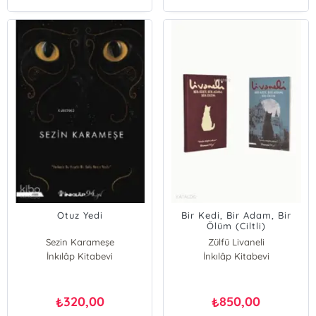
Otuz Yedi
Bir Kedi, Bir Adam, Bir
Ölüm (Ciltli)
Sezin Karameşe
Zülfü Livaneli
İnkılâp Kitabevi
İnkılâp Kitabevi
320,00
850,00
₺
₺