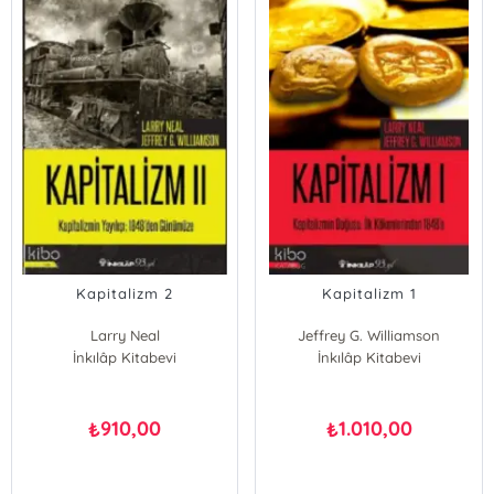
Kapitalizm 2
Kapitalizm 1
Larry Neal
Jeffrey G. Williamson
Jeffrey G. Williamson
İnkılâp Kitabevi
İnkılâp Kitabevi
Larry Neal
910,00
1.010,00
₺
₺