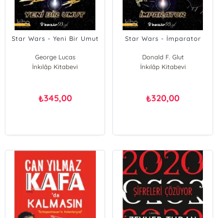
Star Wars - Yeni Bir Umut
Star Wars - İmparator
George Lucas
Donald F. Glut
İnkılâp Kitabevi
İnkılâp Kitabevi
345,00
320,00
₺
₺