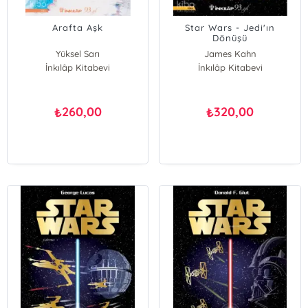
Arafta Aşk
Star Wars - Jedi'ın
Dönüşü
Yüksel Sarı
James Kahn
İnkılâp Kitabevi
İnkılâp Kitabevi
260,00
320,00
₺
₺