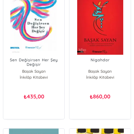
Sen Değişirsen Her Şey
Nigahdar
Değişir
Başak Sayan
Başak Sayan
İnkılâp Kitabevi
İnkılâp Kitabevi
435,00
860,00
₺
₺