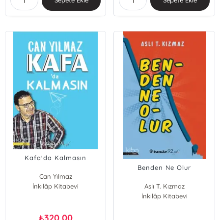
Sepete Ekle
Sepete Ekle
Kafa'da Kalmasın
Benden Ne Olur
Can Yılmaz
İnkılâp Kitabevi
Aslı T. Kızmaz
İnkılâp Kitabevi
320,00
₺