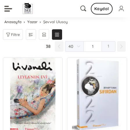
Kaydol
Anasayfa
Yazar
Şevval Ulusoy
Filtre
38
1