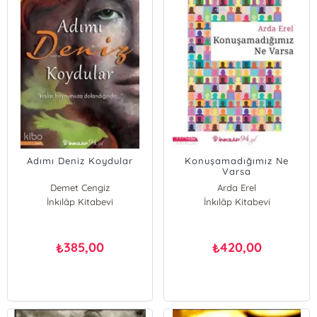
Adımı Deniz Koydular
Konuşamadığımız Ne
Varsa
Demet Cengiz
Arda Erel
İnkılâp Kitabevi
İnkılâp Kitabevi
385,00
420,00
₺
₺