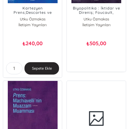
Kartezyen
Biyopolitika : İktidar ve
Prens;Descartes ve
Direniş; Foucault,
Siyaset
Agamben, Hardt-Negri
Utku Özmakas
Utku Özmakas
İletişim Yayınları
İletişim Yayınları
240,00
505,00
₺
₺
Sepete Ekle