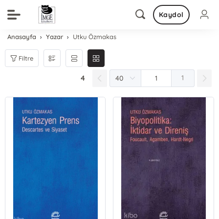
Kaydol
Anasayfa
Yazar
Utku Özmakas
Filtre
4
1